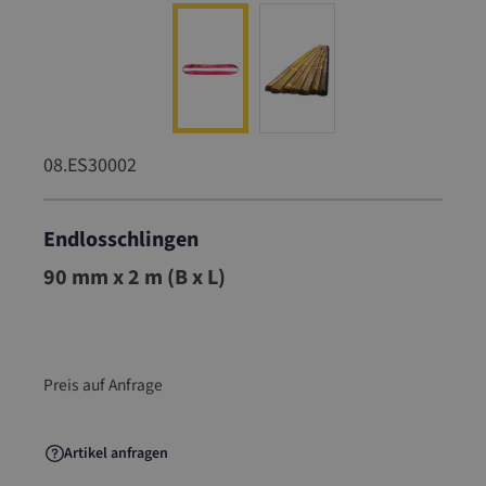
08.ES30002
Endlosschlingen
08.ES30002
90 mm x 2 m (B x L)
Preis auf Anfrage
Artikel anfragen