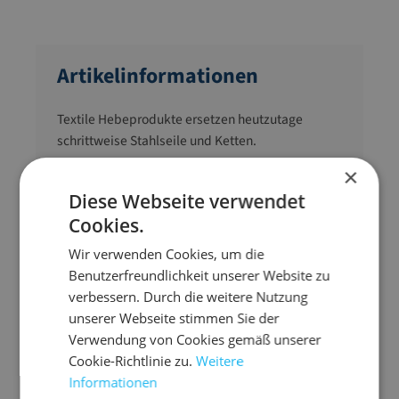
Artikelinformationen
Textile Hebeprodukte ersetzen heutzutage
schrittweise Stahlseile und Ketten.
×
zum Heben von z. B. Rohren, Coils, Profilen,
Diese Webseite verwendet
Maschinen, Booten
Cookies.
geringes Eigengewicht
hohe Tragfähigkeit
Wir verwenden Cookies, um die
Benutzerfreundlichkeit unserer Website zu
die Oberfläche des zu hebenden Produktes
verbessern. Durch die weitere Nutzung
wird geschont
unserer Webseite stimmen Sie der
deutsche Fertigung gemäß EN 1492-1
Verwendung von Cookies gemäß unserer
Sicherheitsfaktor 1:7
Cookie-Richtlinie zu.
Weitere
Informationen
Gurtband aus säure- und hitzefestem