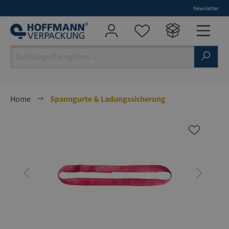
Newsletter
alt springen
Home
Spanngurte & Ladungssicherung
Bildergalerie überspringen