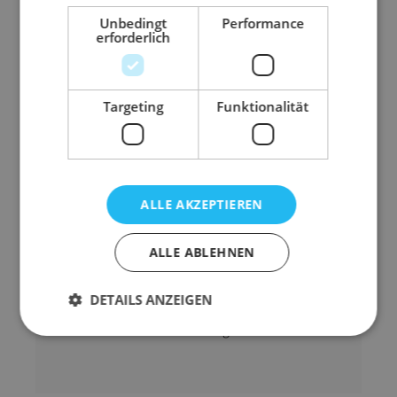
Polyester (PES)
Unbedingt
Performance
weitere Tragfähigkeiten und Längen auf
erforderlich
lieferbar
Anfrage
passende Schutzschläuche auf
Anfrage
Targeting
Funktionalität
lieferbar
Abmessung
90 mm x 2 m (B x L)
Anwendungsbereic
Heben
ALLE AKZEPTIEREN
h
Ausführung
Endlosschlingen
ALLE ABLEHNEN
Farbe
gelb
DETAILS ANZEIGEN
WLL
1-fach
Gewicht
600 g