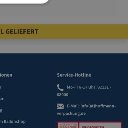
L GELIEFERT
ionen
Service-Hotline
r
Mo-Fr 8-17 Uhr:
02131 -
88000
ion
E-Mail:
info(at)hoffmann-
ng
verpackung.de
m Ballonshop