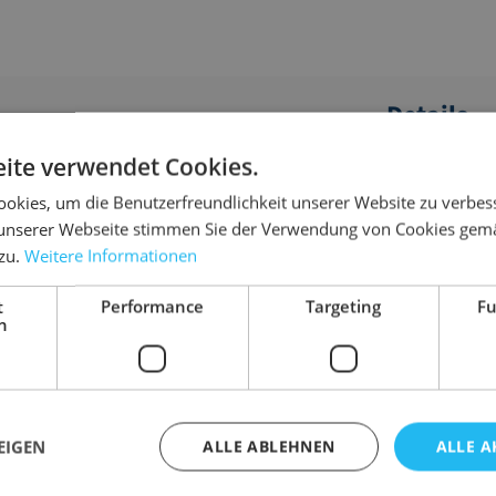
Details
ite verwendet Cookies.
lseile und Ketten.
Abmessung
okies, um die Benutzerfreundlichkeit unserer Website zu verbes
Anwendungsbe
 Booten
unserer Webseite stimmen Sie der Verwendung von Cookies gem
Ausführung
 zu.
Weitere Informationen
Farbe
WLL
t
Performance
Targeting
Fu
nt
h
Gewicht
EIGEN
ALLE ABLEHNEN
ALLE A
ar