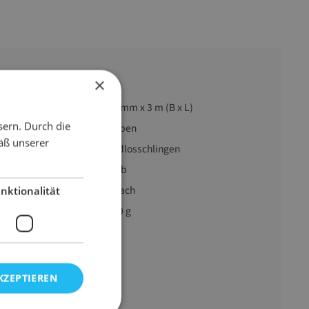
×
90 mm x 3 m (B x L)
sern. Durch die
reich
Heben
äß unserer
Endlosschlingen
gelb
1-fach
nktionalität
850 g
KZEPTIEREN