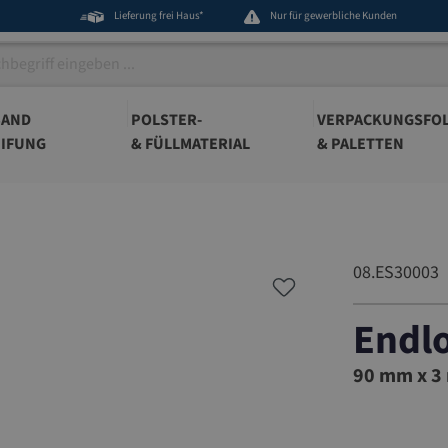
Lieferung frei Haus*
Nur für gewerbliche Kunden
BAND
POLSTER-
VERPACKUNGSFOL
IFUNG
& FÜLLMATERIAL
& PALETTEN
08.ES30003
Endl
08.ES300
90 mm x 3 