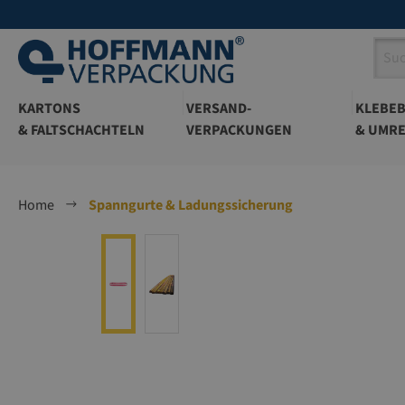
springen
Zur Hauptnavigation springen
KARTONS
VERSAND-
KLEBE
& FALTSCHACHTELN
VERPACKUNGEN
& UMRE
Home
Spanngurte & Ladungssicherung
Bildergalerie überspringen