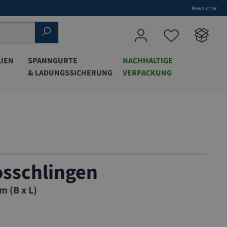
Newsletter
IEN
SPANNGURTE
NACHHALTIGE
& LADUNGSSICHERUNG
VERPACKUNG
osschlingen
03
m (B x L)