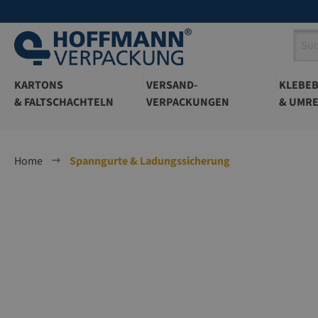
springen
Zur Hauptnavigation springen
KARTONS
VERSAND-
KLEBE
& FALTSCHACHTELN
VERPACKUNGEN
& UMRE
Home
Spanngurte & Ladungssicherung
Bildergalerie überspringen