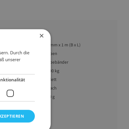
×
30 mm x 1 m (B x L)
sern. Durch die
reich
Heben
äß unserer
Hebebänder
1000 kg
violett
nktionalität
1-fach
300 g
KZEPTIEREN