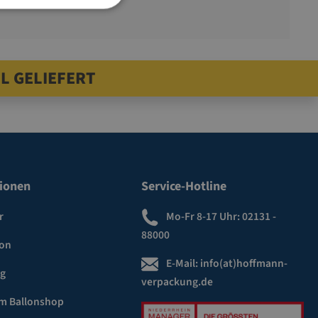
L GELIEFERT
ionen
Service-Hotline
r
Mo-Fr 8-17 Uhr:
02131 -
88000
ion
E-Mail:
info(at)hoffmann-
ng
verpackung.de
m Ballonshop