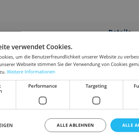
Details
ite verwendet Cookies.
lseile und Ketten.
Abmessung
okies, um die Benutzerfreundlichkeit unserer Website zu verbes
Anwendungsbe
 Booten
unserer Webseite stimmen Sie der Verwendung von Cookies gem
Ausführung
 zu.
Weitere Informationen
Belastbarkeit
Farbe
t
Performance
Targeting
Fu
nt
h
WLL
Gewicht
EIGEN
ALLE ABLEHNEN
ALLE A
ar