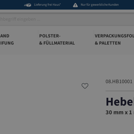
Lieferung frei Haus*
Nur für gewerbliche Kunden
BAND
POLSTER-
VERPACKUNGSFOL
IFUNG
& FÜLLMATERIAL
& PALETTEN
08.HB10001
Hebe
08.HB10
30 mm x 1 