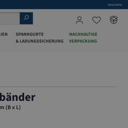
Newsletter
IEN
SPANNGURTE
NACHHALTIGE
& LADUNGSSICHERUNG
VERPACKUNG
bänder
001
m (B x L)