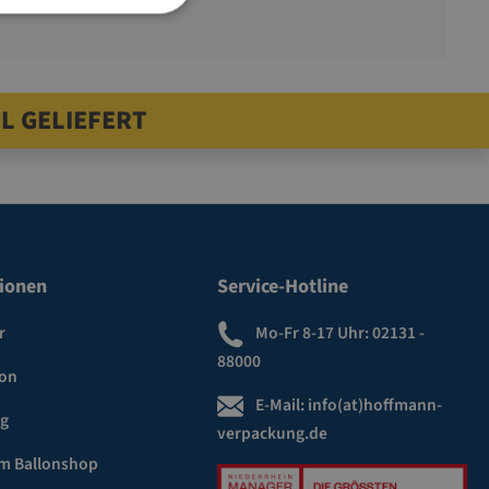
L GELIEFERT
ionen
Service-Hotline
r
Mo-Fr 8-17 Uhr:
02131 -
88000
ion
E-Mail:
info(at)hoffmann-
ng
verpackung.de
m Ballonshop