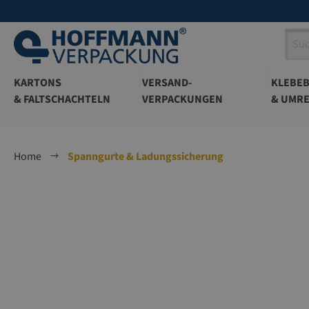
springen
Zur Hauptnavigation springen
KARTONS
VERSAND-
KLEBE
& FALTSCHACHTELN
VERPACKUNGEN
& UMRE
Home
Spanngurte & Ladungssicherung
Bildergalerie überspringen