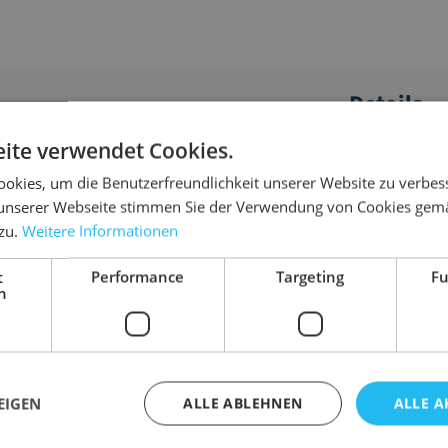
Details
ite verwendet Cookies.
lseile und Ketten.
Abmessung
okies, um die Benutzerfreundlichkeit unserer Website zu verbes
Anwendungsbe
 Booten
unserer Webseite stimmen Sie der Verwendung von Cookies gem
Ausführung
 zu.
Weitere Informationen
Farbe
Gewicht
t
Performance
Targeting
Fu
nt
h
EIGEN
ALLE ABLEHNEN
ALLE A
ar