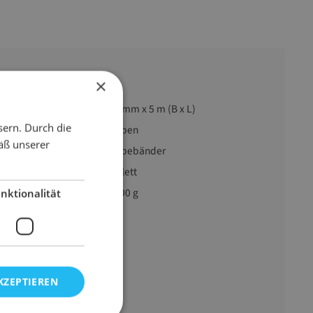
×
30 mm x 5 m (B x L)
sern. Durch die
reich
Heben
äß unserer
Hebebänder
violett
1200 g
nktionalität
KZEPTIEREN