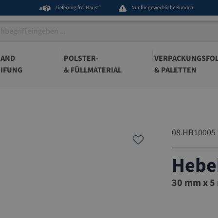
Lieferung frei Haus*
Nur für gewerbliche Kunden
BAND
POLSTER-
VERPACKUNGSFOL
IFUNG
& FÜLLMATERIAL
& PALETTEN
08.HB10005
Hebe
08.HB10
30 mm x 5 