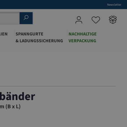
Newsletter
IEN
SPANNGURTE
NACHHALTIGE
& LADUNGSSICHERUNG
VERPACKUNG
bänder
005
m (B x L)