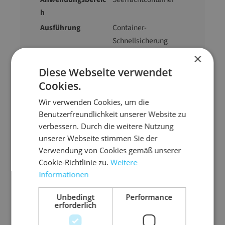
h
Ausführung
Container-
Schnellsicherung
Höhe Rotes Band
2,6 m (senkrecht)
×
Diese Webseite verwendet
Gewicht
800 g
Cookies.
Wir verwenden Cookies, um die
Benutzerfreundlichkeit unserer Website zu
verbessern. Durch die weitere Nutzung
unserer Webseite stimmen Sie der
Zubehör-Artikel
Verwendung von Cookies gemäß unserer
Cookie-Richtlinie zu.
Weitere
Informationen
Unbedingt
Performance
erforderlich