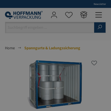
Newsletter
alt springen
Home
Spanngurte & Ladungssicherung
Bildergalerie überspringen