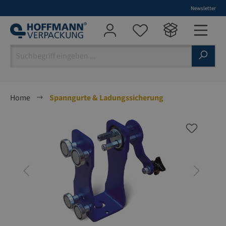
Newsletter
alt springen
Home
Spanngurte & Ladungssicherung
Bildergalerie überspringen