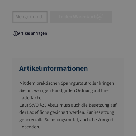
Artikel Anzahl: Gib den gewünschten Wert ein
In den Warenkorb
Artikel anfragen
Artikelinformationen
Mit dem praktischen Spanngurtaufroller bringen
Sie mit wenigen Handgriffen Ordnung auf Ihre
Ladefläche.
Laut StVO §23 Abs.1 muss auch die Besetzung auf
der Ladefläche gesichert werden. Zur Besetzung
gehören alle Sicherungsmittel, auch die Zurrgurt-
Losenden.