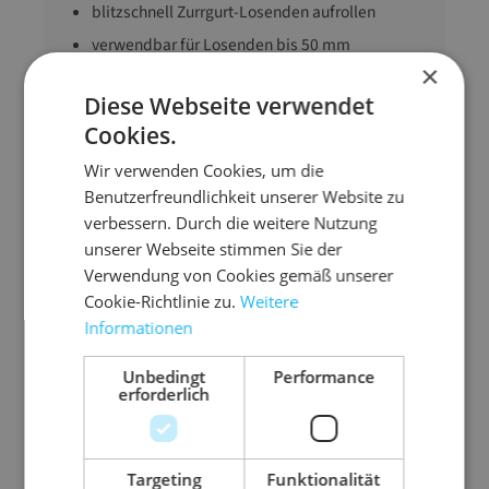
blitzschnell Zurrgurt-Losenden aufrollen
verwendbar für Losenden bis 50 mm
×
Bandbreite und 10 m Länge
Diese Webseite verwendet
kompakte und robuste Bauweise
Cookies.
Wir verwenden Cookies, um die
Anwendungsbereic
LKW
Benutzerfreundlichkeit unserer Website zu
h
verbessern. Durch die weitere Nutzung
Ausführung
Spanngurtaufroller
unserer Webseite stimmen Sie der
Farbe
blau
Verwendung von Cookies gemäß unserer
Cookie-Richtlinie zu.
Weitere
Gewicht
1000 g
Informationen
Unbedingt
Performance
erforderlich
Zubehör-Artikel
Targeting
Funktionalität