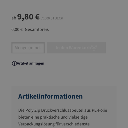
9,80 €
ab
/1000 STUECK
0,00 €
Gesamtpreis
Artikel Anzahl: Gib den gewünschten Wert ein
In den Warenkorb
Artikel anfragen
Artikelinformationen
Die Poly Zip Druckverschlussbeutel aus PE-Folie
bieten eine praktische und vielseitige
Verpackungslösung für verschiedenste