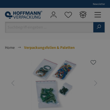
Newsletter
alt springen
Home
Verpackungsfolien & Paletten
Bildergalerie überspringen