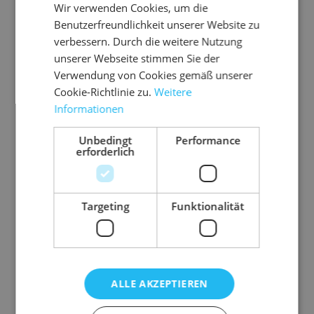
Wir verwenden Cookies, um die
Ausführung
mit Druckverschluss
Benutzerfreundlichkeit unserer Website zu
Farbe
transparent
verbessern. Durch die weitere Nutzung
unserer Webseite stimmen Sie der
Material
PE-Folie
Verwendung von Cookies gemäß unserer
Stärke
0,05 mm
Cookie-Richtlinie zu.
Weitere
Gewicht
9 g
Informationen
Unbedingt
Performance
erforderlich
Targeting
Funktionalität
Ähnliche Artikel
ALLE AKZEPTIEREN