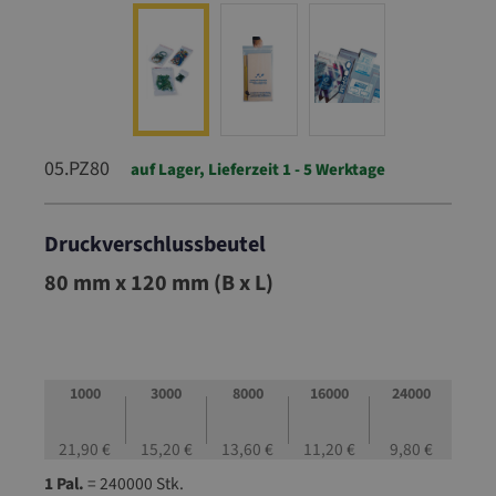
05.PZ80
auf Lager, Lieferzeit 1 - 5 Werktage
Druckverschlussbeutel
05.PZ80
80 mm x 120 mm (B x L)
1000
3000
8000
16000
24000
21,90 €
15,20 €
13,60 €
11,20 €
9,80 €
1 Pal.
= 240000 Stk.