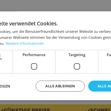
ite verwendet Cookies.
Details
okies, um die Benutzerfreundlichkeit unserer Website zu verbes
unserer Webseite stimmen Sie der Verwendung von Cookies gem
Abmessung
 zu.
Weitere Informationen
Anwendungsbe
Ausführung
t
Performance
Targeting
Fu
h
Marke
Material
geeignet für
Gewicht
EIGEN
ALLE ABLEHNEN
ALLE A
GÜNSTIGE PREISE
SCHNEL