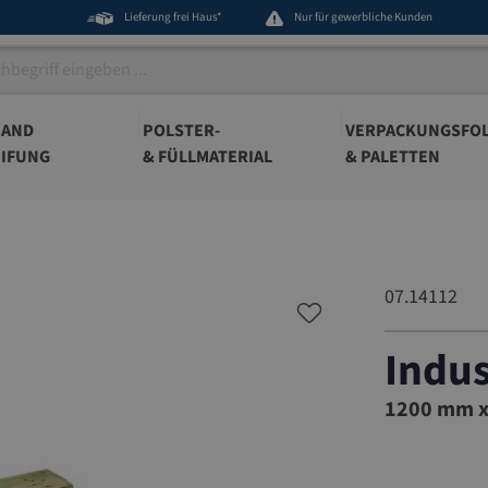
Lieferung frei Haus*
Nur für gewerbliche Kunden
BAND
POLSTER-
VERPACKUNGSFOL
IFUNG
& FÜLLMATERIAL
& PALETTEN
07.14112
Indus
07.14112
1200 mm x 