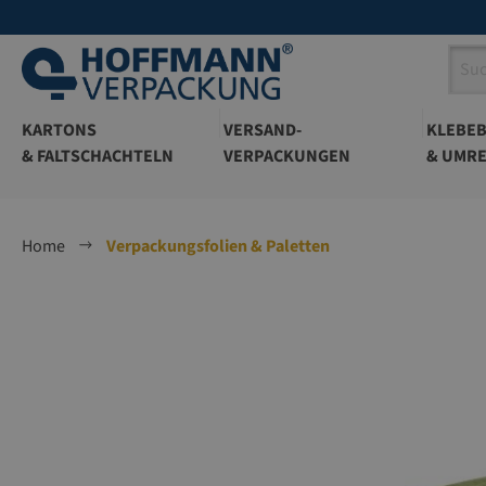
springen
Zur Hauptnavigation springen
KARTONS
VERSAND-
KLEBE
& FALTSCHACHTELN
VERPACKUNGEN
& UMRE
Home
Verpackungsfolien & Paletten
Bildergalerie überspringen