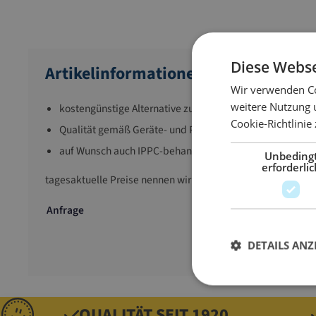
Diese Webse
Artikelinformationen
Wir verwenden Co
weitere Nutzung 
kostengünstige Alternative zu Europaletten
Cookie-Richtlinie
Qualität gemäß Geräte- und Produktsicherheitsgesetz
auf Wunsch auch IPPC-behandelt lieferbar
Unbeding
erforderlic
tagesaktuelle Preise nennen wir Ihnen gerne auf
Anfrage
DETAILS ANZ
QUALITÄT SEIT 1920