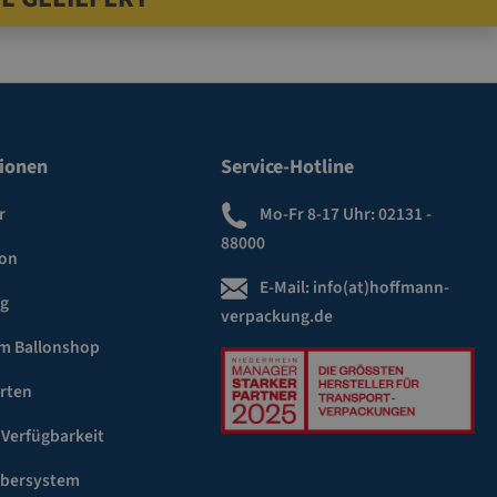
ionen
Service-Hotline
r
Mo-Fr 8-17 Uhr:
02131 -
88000
ion
E-Mail:
info(at)hoffmann-
ng
verpackung.de
m Ballonshop
rten
 Verfügbarkeit
ebersystem