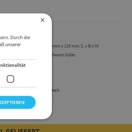
×
sern. Durch die
äß unserer
1200 mm x 1000 mm x 120 mm (L x B x H)
reich
Leichte Güter, Schwere Güter
Paletten
nktionalität
Einwegpaletten
Holz
400 kg Tragfähigkeit
15000 g
KZEPTIEREN
L GELIEFERT