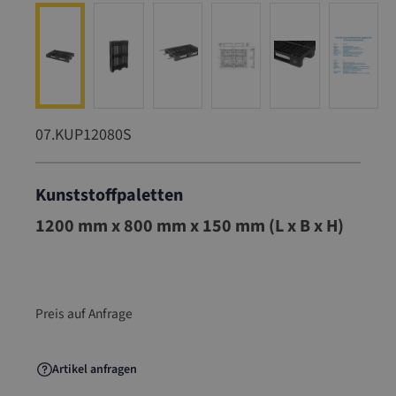
07.KUP12080S
Kunststoffpaletten
07.KUP12080S
1200 mm x 800 mm x 150 mm (L x B x H)
Preis auf Anfrage
Artikel anfragen