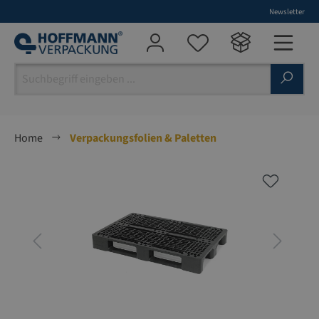
Newsletter
alt springen
Home
Verpackungsfolien & Paletten
Bildergalerie überspringen