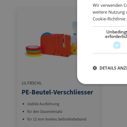
Wir verwenden Co
weitere Nutzung 
Cookie-Richtlinie
Unbeding
erforderlic
DETAILS ANZ
10.FBSCHL
PE-Beutel-Verschliesser
stabile Ausführung
für den Dauereinsatz
für 12 mm breites Selbstklebeband