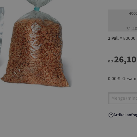
400
31,40
1 Pal.
= 80000 
26,10
ab
0,00 €
Gesamt
Artikel A
Artikel anfr