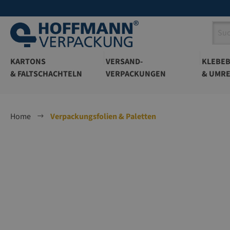
springen
Zur Hauptnavigation springen
KARTONS
VERSAND-
KLEBE
& FALTSCHACHTELN
VERPACKUNGEN
& UMRE
Home
Verpackungsfolien & Paletten
Bildergalerie überspringen