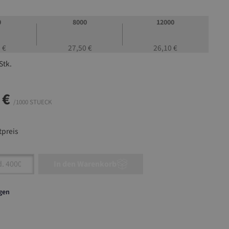
0
8000
12000
 €
27,50 €
26,10 €
Stk.
 €
/1000 STUECK
preis
nzahl: Gib den gewünschten Wert ein oder ben
In den Warenkorb
agen