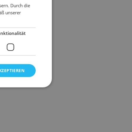
sern. Durch die
äß unserer
nktionalität
KZEPTIEREN