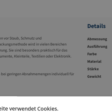
Details
en vor Staub, Schmutz und
Abmessung
ackungsmethode wird in vielen Bereichen
Ausführung
erung. Sie sind besonders praktisch für das
Farbe
ente, Kleinteile, Textilien oder Elektronik.
Material
Stärke
 bei geringen Abnahmemengen individuell für
Gewicht
Zubehör-Artikel
ite verwendet Cookies.