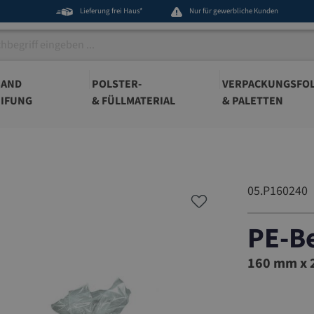
Lieferung frei Haus*
Nur für gewerbliche Kunden
BAND
POLSTER-
VERPACKUNGSFOL
IFUNG
& FÜLLMATERIAL
& PALETTEN
05.P160240
PE-B
05.P1602
160 mm x 2