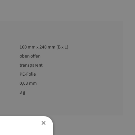
160 mm x 240 mm (B x L)
oben offen
transparent
PE-Folie
0,03 mm
3 g
×