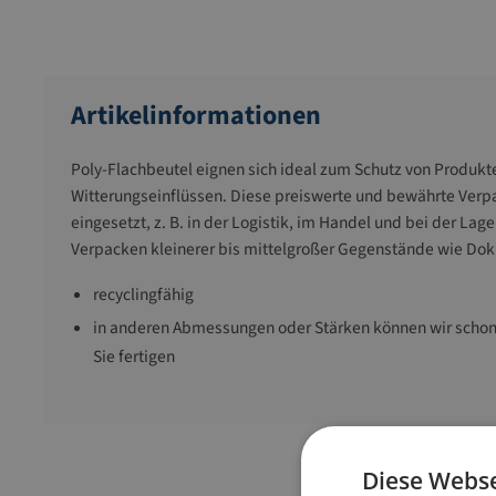
Artikelinformationen
Poly-Flachbeutel eignen sich ideal zum Schutz von Produkt
Witterungseinflüssen. Diese preiswerte und bewährte Verp
eingesetzt, z. B. in der Logistik, im Handel und bei der Lag
Verpacken kleinerer bis mittelgroßer Gegenstände wie Dokum
recyclingfähig
in anderen Abmessungen oder Stärken können wir schon
Sie fertigen
Diese Webse