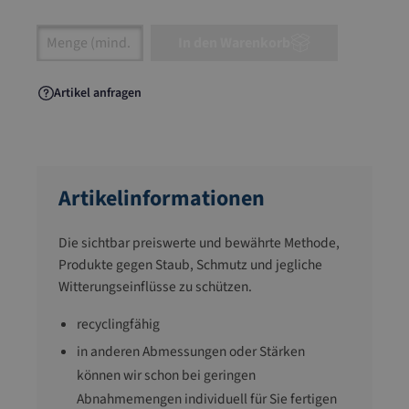
Artikel Anzahl: Gib den gewünschten Wert ein
In den Warenkorb
Artikel anfragen
Artikelinformationen
Die sichtbar preiswerte und bewährte Methode,
Produkte gegen Staub, Schmutz und jegliche
Witterungseinflüsse zu schützen.
recyclingfähig
in anderen Abmessungen oder Stärken
können wir schon bei geringen
Abnahmemengen individuell für Sie fertigen