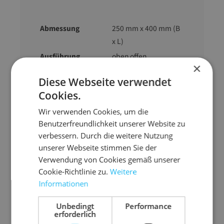
Abmessung
250 mm x 400 mm (B
x L)
Ausführung
oben offen
×
Farbe
transparent
Diese Webseite verwendet
Material
PE-Folie
Cookies.
Stärke
0,03 mm
Wir verwenden Cookies, um die
Gewicht
5 g
Benutzerfreundlichkeit unserer Website zu
verbessern. Durch die weitere Nutzung
unserer Webseite stimmen Sie der
Verwendung von Cookies gemäß unserer
Cookie-Richtlinie zu.
Weitere
Informationen
Zubehör-Artikel
Unbedingt
Performance
erforderlich