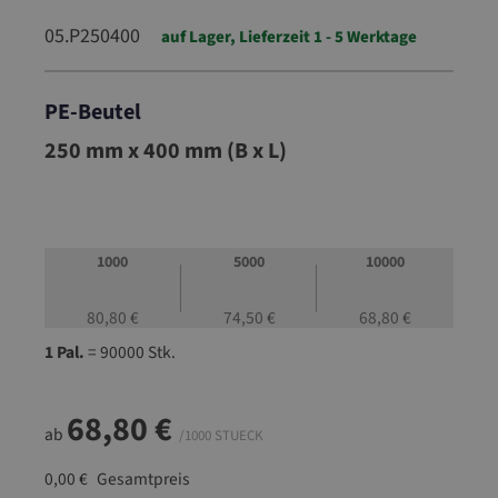
05.P250400
auf Lager, Lieferzeit 1 - 5 Werktage
PE-Beutel
05.P250400
250 mm x 400 mm (B x L)
1000
5000
10000
80,80 €
74,50 €
68,80 €
1 Pal.
= 90000 Stk.
68,80 €
ab
/1000 STUECK
0,00 €
Gesamtpreis