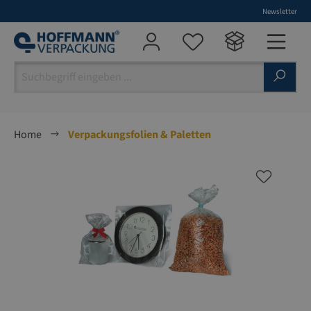
Newsletter
alt springen
Home
Verpackungsfolien & Paletten
Bildergalerie überspringen