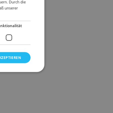
sern. Durch die
äß unserer
nktionalität
KZEPTIEREN