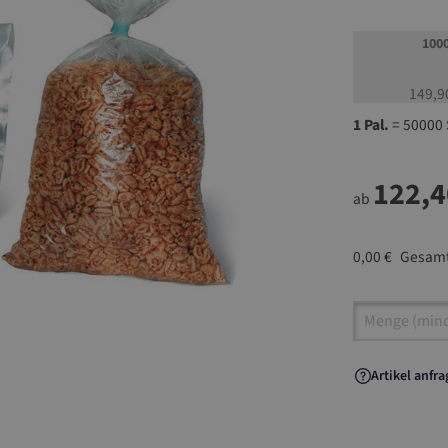
100
149,9
1 Pal.
= 50000 
122,4
ab
0,00 €
Gesamt
Artikel A
Artikel anfr