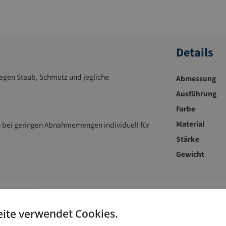
Details
egen Staub, Schmutz und jegliche
Abmessung
Ausführung
Farbe
Material
 bei geringen Abnahmemengen individuell für
Stärke
Gewicht
Zubehör-Artikel
ite verwendet Cookies.