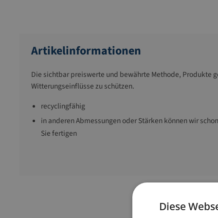
Artikelinformationen
Die sichtbar preiswerte und bewährte Methode, Produkte g
Witterungseinflüsse zu schützen.
recyclingfähig
in anderen Abmessungen oder Stärken können wir schon
Sie fertigen
Diese Webse