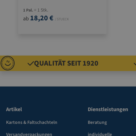
= 1 Stk.
1 Pal.
18,20 €
ab
/ STUECK
QUALITÄT SEIT 1920
Artikel
Dienstleistungen
Kartons & Faltschachteln
Beratung
Versandverpackungen
individuelle