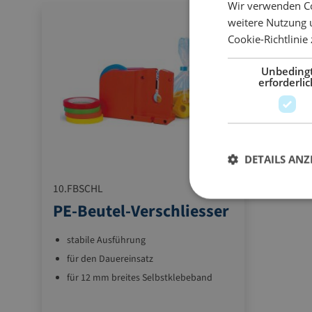
Wir verwenden Co
weitere Nutzung 
Cookie-Richtlinie
Unbeding
erforderlic
DETAILS ANZ
10.FBSCHL
PE-Beutel-Verschliesser
stabile Ausführung
für den Dauereinsatz
für 12 mm breites Selbstklebeband