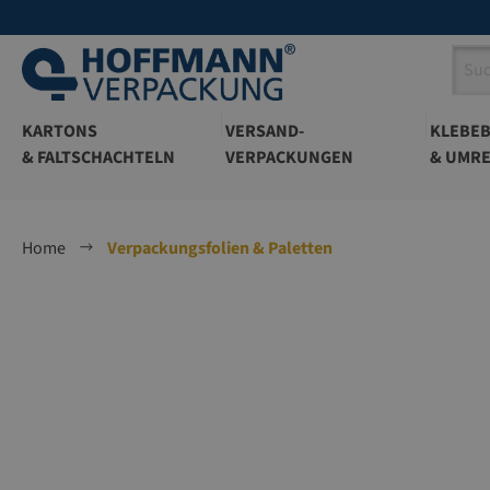
springen
Zur Hauptnavigation springen
KARTONS
VERSAND-
KLEBE
& FALTSCHACHTELN
VERPACKUNGEN
& UMRE
Home
Verpackungsfolien & Paletten
Bildergalerie überspringen