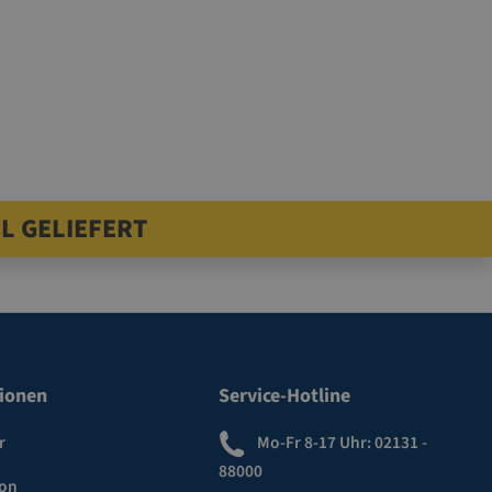
L GELIEFERT
ionen
Service-Hotline
r
Mo-Fr 8-17 Uhr:
02131 -
88000
ion