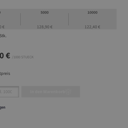
0
5000
10000
0 €
128,90 €
122,40 €
Stk.
0 €
/1000 STUECK
preis
nzahl: Gib den gewünschten Wert ein oder ben
In den Warenkorb
agen