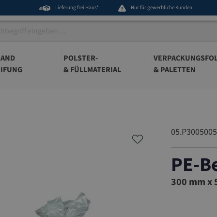
Lieferung frei Haus*
Nur für gewerbliche Kunden
BAND
POLSTER-
VERPACKUNGSFOL
IFUNG
& FÜLLMATERIAL
& PALETTEN
05.P3005005
PE-B
05.P3005
300 mm x 5