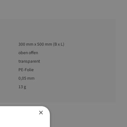
300 mm x 500 mm (B x L)
oben offen
transparent
PE-Folie
0,05 mm
13 g
×