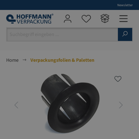
Newsletter
alt springen
Home
Verpackungsfolien & Paletten
Bildergalerie überspringen