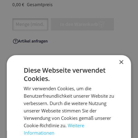
0,00 €
Gesamtpreis
Artikel Anzahl: Gib den gewünschten Wert ein
In den Warenkorb
Artikel anfragen
×
Diese Webseite verwendet
Artikelinformationen
Cookies.
Wir verwenden Cookies, um die
Die Gleithülse für Handstretchfolie erleichtert
Benutzerfreundlichkeit unserer Website zu
das manuelle Umwickeln von Paletten und sorgt
verbessern. Durch die weitere Nutzung
für ein komfortableres und effizienteres Arbeiten.
unserer Webseite stimmen Sie der
Sie wird einfach in die Hülse der Stretchfolie
Verwendung von Cookies gemäß unserer
eingesetzt und ermöglicht ein besseres Handling
Cookie-Richtlinie zu.
Weitere
beim Abrollen – ganz ohne direkten Hautkontakt
Informationen
mit der Folie.