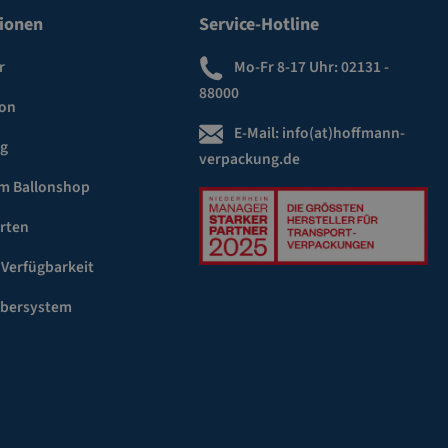
ionen
Service-Hotline
r
Mo-Fr 8-17 Uhr:
02131 -
88000
ion
E-Mail:
info(at)hoffmann-
ng
verpackung.de
m Ballonshop
rten
 Verfügbarkeit
ebersystem