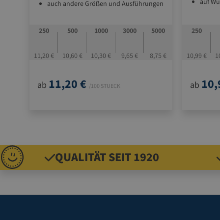
auf Wu
auch andere Größen und Ausführungen
auf Anfrage lieferbar
auch a
auf Anf
250
500
1000
3000
5000
250
11,20 €
10,60 €
10,30 €
9,65 €
8,75 €
10,99 €
1
11,20 €
10,
ab
ab
/100 STUECK
QUALITÄT SEIT 1920