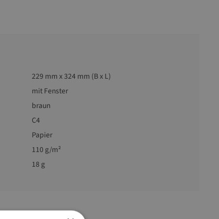
229 mm x 324 mm (B x L)
mit Fenster
braun
C4
Papier
110 g/m²
18 g