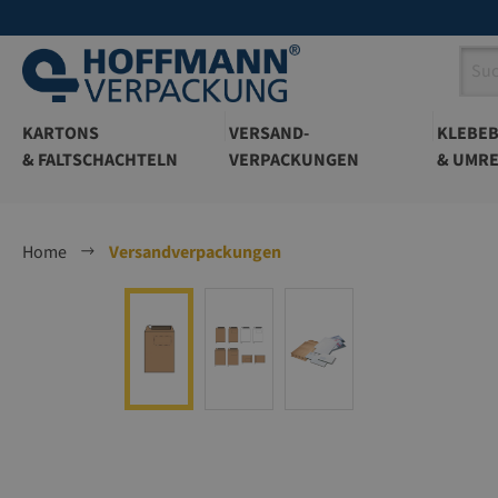
springen
Zur Hauptnavigation springen
KARTONS
VERSAND-
KLEBE
& FALTSCHACHTELN
VERPACKUNGEN
& UMRE
Home
Versandverpackungen
Bildergalerie überspringen