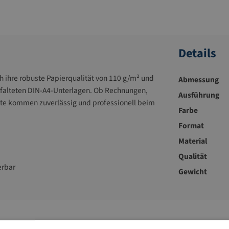
Details
 ihre robuste Papierqualität von 110 g/m² und
Abmessung
efalteten DIN-A4-Unterlagen. Ob Rechnungen,
Ausführung
lte kommen zuverlässig und professionell beim
Farbe
Format
Material
Qualität
erbar
Gewicht