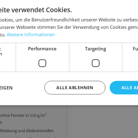
Ähnliche Artikel
ite verwendet Cookies.
okies, um die Benutzerfreundlichkeit unserer Website zu verbes
unserer Webseite stimmen Sie der Verwendung von Cookies gem
 zu.
Weitere Informationen
t
Performance
Targeting
Fu
h
EIGEN
ALLE ABLEHNEN
ALLE A
01
 Versandtasche
 ohne Fenster in 110 g/m²
ät
ftklebung und Abdeckstreifen