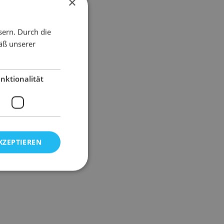
×
sern. Durch die
äß unserer
nktionalität
KZEPTIEREN