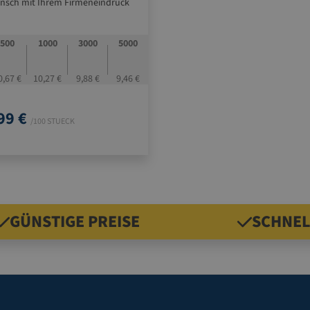
nsch mit Ihrem Firmeneindruck
ndere Größen und Ausführungen
rage lieferbar
500
1000
3000
5000
0,67 €
10,27 €
9,88 €
9,46 €
99 €
/100 STUECK
GÜNSTIGE PREISE
SCHNEL