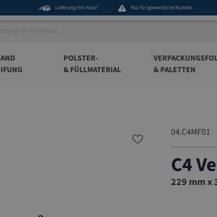
Lieferung frei Haus*
Nur für gewerbliche Kunden
BAND
POLSTER-
VERPACKUNGSFOL
IFUNG
& FÜLLMATERIAL
& PALETTEN
04.C4MF01
C4 V
04.C4MF
229 mm x 3