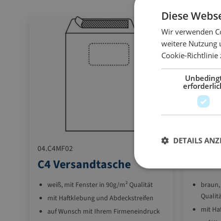
Diese Webse
Wir verwenden Co
weitere Nutzung 
Cookie-Richtlinie
Unbeding
erforderlic
DETAILS ANZ
04.C4MF02
04.B4OF
C4 Versandtasche
B4
weiß, mit Fenster in 90g/m² Qualität
braun,
Qualit
mit Haftklebung und Abdeckstreifen
mit Ha
auf Wunsch mit Ihrem Firmeneindruck