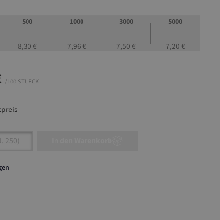
500
1000
3000
5000
8,30 €
7,96 €
7,50 €
7,20 €
€
/100 STUECK
preis
nzahl: Gib den gewünschten Wert ein oder ben
In den Warenkorb
agen