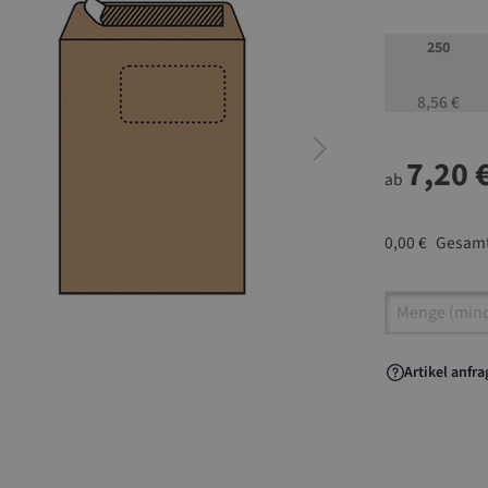
250
8,56 €
7,20 
ab
0,00 €
Gesamt
Artikel A
Artikel anfr