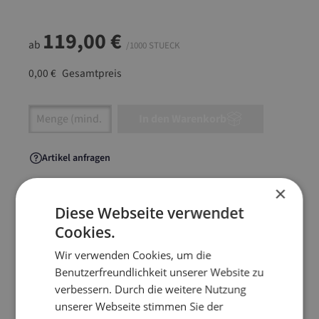
119,00 €
ab
/1000 STUECK
0,00 €
Gesamtpreis
Artikel Anzahl: Gib den gewünschten Wert ein
In den Warenkorb
Artikel anfragen
×
Diese Webseite verwendet
Cookies.
Artikelinformationen
Wir verwenden Cookies, um die
Benutzerfreundlichkeit unserer Website zu
Für den Versand von Textilien aller Art, sowie
verbessern. Durch die weitere Nutzung
Dokumenten oder flachen Waren. Die
unserer Webseite stimmen Sie der
volumenreduzierte Alternative zum klassischen