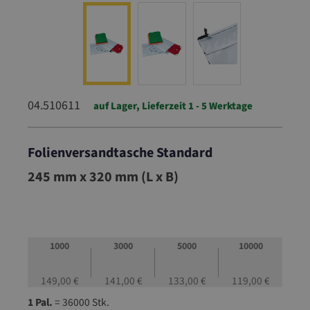
04.510611
auf Lager, Lieferzeit 1 - 5 Werktage
Folienversandtasche Standard
04.510611
245 mm x 320 mm (L x B)
1000
3000
5000
10000
149,00 €
141,00 €
133,00 €
119,00 €
1 Pal.
= 36000 Stk.