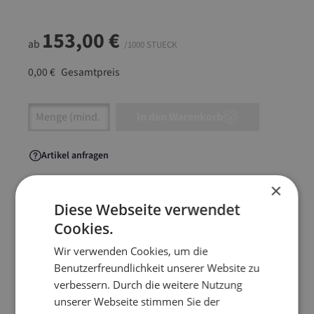
153,00 €
ab
/1000 STUECK
0,00 €
Gesamtpreis
Artikel Anzahl: Gib den gewünschten Wert ein
In den Warenkorb
Artikel anfragen
×
Diese Webseite verwendet
Cookies.
Artikelinformationen
Wir verwenden Cookies, um die
Benutzerfreundlichkeit unserer Website zu
Für den Versand von Textilien aller Art, sowie
verbessern. Durch die weitere Nutzung
Dokumenten oder flachen Waren. Die
unserer Webseite stimmen Sie der
volumenreduzierte Alternative zum klassischen