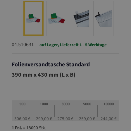
04.510631
auf Lager, Lieferzeit 1 - 5 Werktage
Folienversandtasche Standard
04.510631
390 mm x 430 mm (L x B)
500
1000
3000
5000
10000
306,00 €
299,00 €
275,00 €
259,00 €
244,00 €
1 Pal.
= 18000 Stk.