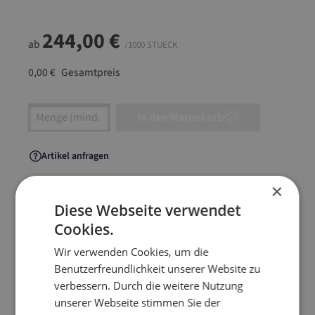
244,00 €
ab
/1000 STUECK
0,00 €
Gesamtpreis
Artikel Anzahl: Gib den gewünschten Wert ein
In den Warenkorb
Artikel anfragen
×
Diese Webseite verwendet
Cookies.
Artikelinformationen
Wir verwenden Cookies, um die
Benutzerfreundlichkeit unserer Website zu
Für den Versand von Textilien aller Art, sowie
verbessern. Durch die weitere Nutzung
Dokumenten oder flachen Waren. Die
unserer Webseite stimmen Sie der
volumenreduzierte Alternative zum klassischen