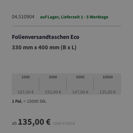
04.510904
auf Lager, Lieferzeit 1 - 5 Werktage
Folienversandtaschen Eco
04.510904
330 mm x 400 mm (B x L)
1000
3000
5000
10000
167,00 €
155,00 €
147,00 €
135,00 €
1 Pal.
= 15000 Stk.
135,00 €
ab
/1000 STUECK