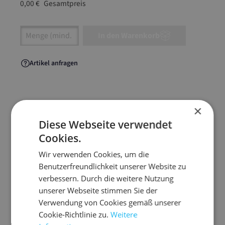
0,00 €
Gesamtpreis
Artikel Anzahl: Gib den gewünschten Wert ein
In den Warenkorb
Artikel anfragen
×
Artikelinformationen
Diese Webseite verwendet
Cookies.
Versandtaschen für den E-Commerce in Blauer
Wir verwenden Cookies, um die
Engel-Qualität.
Benutzerfreundlichkeit unserer Website zu
verbessern. Durch die weitere Nutzung
Hergestellt aus mehr als 80 %
unserer Webseite stimmen Sie der
wiederverwertetem Abfall. Die PCR-Folientasche
Verwendung von Cookies gemäß unserer
Eco ist die nachhaltige Transportverpackung für
Cookie-Richtlinie zu.
Weitere
den Textilversand und Waren aller Art.