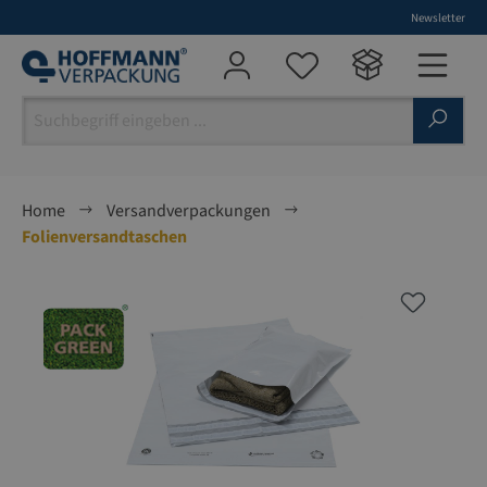
Newsletter
alt springen
Home
Versandverpackungen
Folienversandtaschen
Bildergalerie überspringen