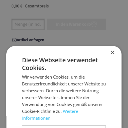
0,00 €
Gesamtpreis
Artikel Anzahl: Gib den gewünschten Wert ein
In den Warenkorb
Artikel anfragen
×
Diese Webseite verwendet
Cookies.
Artikelinformationen
Wir verwenden Cookies, um die
Benutzerfreundlichkeit unserer Website zu
Ideal für den werbewirksamen Versand Ihrer
verbessern. Durch die weitere Nutzung
Kataloge, Prospekte oder Zeitschriften
unserer Webseite stimmen Sie der
Verwendung von Cookies gemäß unserer
aus Polyäthylen-Folie
Cookie-Richtlinie zu.
Weitere
Format C4 - postalisch zugelassen
Informationen
mit 10 mm breitem Fingerlift-