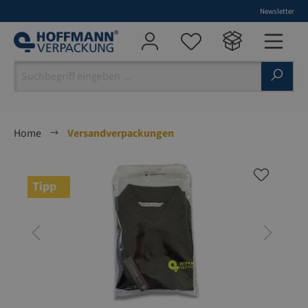
Newsletter
alt springen
Home
Versandverpackungen
Bildergalerie überspringen
Tipp