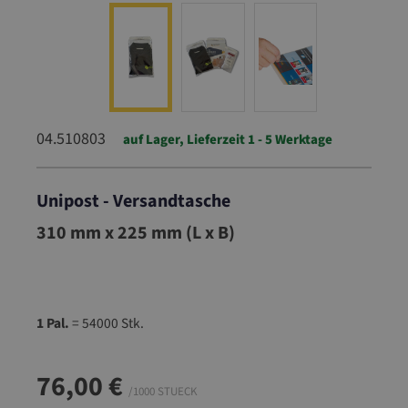
04.510803
auf Lager, Lieferzeit 1 - 5 Werktage
Unipost - Versandtasche
04.510803
310 mm x 225 mm (L x B)
1 Pal.
= 54000 Stk.
76,00 €
/1000 STUECK