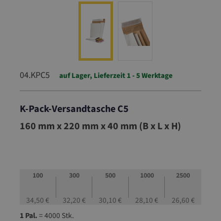
04.KPC5
auf Lager, Lieferzeit 1 - 5 Werktage
K-Pack-Versandtasche C5
04.KPC5
160 mm x 220 mm x 40 mm (B x L x H)
100
300
500
1000
2500
34,50 €
32,20 €
30,10 €
28,10 €
26,60 €
1 Pal.
= 4000 Stk.