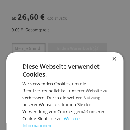
26,60 €
ab
/100 STUECK
0,00 €
Gesamtpreis
Artikel Anzahl: Gib den gewünschten Wert ein
In den Warenkorb
×
Artikel anfragen
Diese Webseite verwendet
Cookies.
Wir verwenden Cookies, um die
Benutzerfreundlichkeit unserer Website zu
Artikelinformationen
verbessern. Durch die weitere Nutzung
unserer Webseite stimmen Sie der
Verwendung von Cookies gemäß unserer
Die C5 K-Pack Versandtasche überzeugt durch
Cookie-Richtlinie zu.
Weitere
ihre handliche Größe und ökologische Bauweise.
Informationen
Sie eignet sich ideal für Karten, kleine Bücher