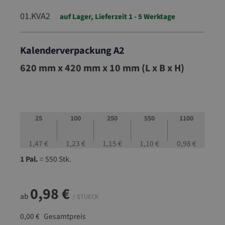
01.KVA2
auf Lager, Lieferzeit 1 - 5 Werktage
Kalenderverpackung A2
01.KVA2
620 mm x 420 mm x 10 mm (L x B x H)
25
100
250
550
1100
1,47 €
1,23 €
1,15 €
1,10 €
0,98 €
1 Pal.
= 550 Stk.
0,98 €
ab
/ STUECK
0,00 €
Gesamtpreis