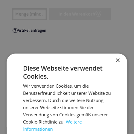
Artikel Anzahl: Gib den gewünschten Wert ein
In den Warenkorb
Artikel anfragen
×
Artikelinformationen
Diese Webseite verwendet
Cookies.
Die Kalenderverpackung aus stabiler Wellpappe.
Wir verwenden Cookies, um die
Eine knickschützende Versandverpackung für
Benutzerfreundlichkeit unserer Website zu
Kalender oder andere flachliegende Produkte bis
verbessern. Durch die weitere Nutzung
10 mm Höhe
unserer Webseite stimmen Sie der
mit integrierter Verschlusslasche - macht
Verwendung von Cookies gemäß unserer
andere Verschlussmittel überflüssig
Cookie-Richtlinie zu.
Weitere
Informationen
einfaches und schnelles Handling