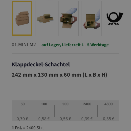
01.MINI.M2
auf Lager, Lieferzeit 1 - 5 Werktage
Klappdeckel-Schachtel
01.MINI.M2
242 mm x 130 mm x 60 mm (L x B x H)
50
100
500
2400
4800
0,70 €
0,58 €
0,56 €
0,39 €
0,35 €
1 Pal.
= 2400 Stk.