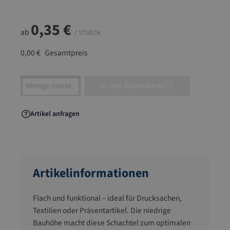
0,35 €
ab
/ STUECK
0,00 €
Gesamtpreis
Artikel Anzahl: Gib den gewünschten Wert ein
In den Warenkorb
Artikel anfragen
Artikelinformationen
Flach und funktional – ideal für Drucksachen,
Textilien oder Präsentartikel. Die niedrige
Bauhöhe macht diese Schachtel zum optimalen