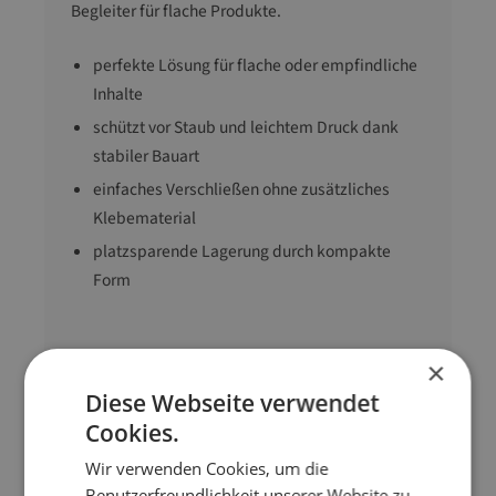
Begleiter für flache Produkte.
perfekte Lösung für flache oder empfindliche
Inhalte
schützt vor Staub und leichtem Druck dank
stabiler Bauart
einfaches Verschließen ohne zusätzliches
Klebematerial
platzsparende Lagerung durch kompakte
Form
Innenmaß
242 mm x 130 mm x
×
60 mm (L x B x H)
Diese Webseite verwendet
Farbe
braun
Cookies.
Karton-Typ
Postpäckchen
Wir verwenden Cookies, um die
Qualität
1.3 B-Welle
Benutzerfreundlichkeit unserer Website zu