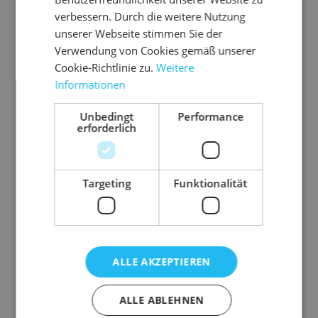
Wellpappe
1-wellig
verbessern. Durch die weitere Nutzung
unserer Webseite stimmen Sie der
Gurtmaß
0,65 m
Verwendung von Cookies gemäß unserer
Volumen
2,23 l
Cookie-Richtlinie zu.
Weitere
Gewicht
104 g
Informationen
Unbedingt
Performance
erforderlich
Zubehör-Artikel
Targeting
Funktionalität
ALLE AKZEPTIEREN
ALLE ABLEHNEN