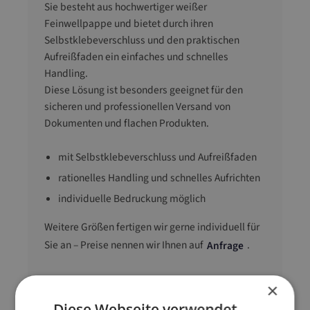
Sie besteht aus hochwertiger weißer
Feinwellpappe und bietet durch ihren
Selbstklebeverschluss und den praktischen
Aufreißfaden ein einfaches und schnelles
Handling.
Diese Lösung ist besonders geeignet für den
sicheren und professionellen Versand von
Dokumenten und flachen Produkten.
mit Selbstklebeverschluss und Aufreißfaden
rationelles Handling und schnelles Aufrichten
individuelle Bedruckung möglich
Weitere Größen fertigen wir gerne individuell für
Sie an – Preise nennen wir Ihnen auf
.
Anfrage
×
Innenmaß
300 mm x 212 mm x
Diese Webseite verwendet