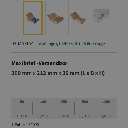
04.MAXIA4
auf Lager, Lieferzeit 1 - 5 Werktage
Maxibrief -Versandbox
04.MAXIA4
300 mm x 212 mm x 35 mm (L x B x H)
50
100
250
500
1250
1,02 €
0,89 €
0,85 €
0,76 €
0,69 €
1 Pal.
= 1250 Stk.