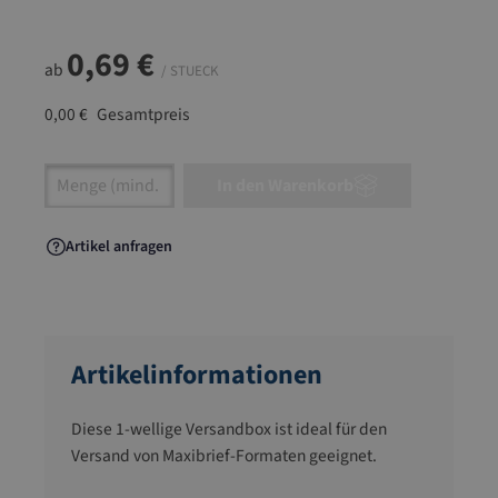
0,69 €
ab
/ STUECK
0,00 €
Gesamtpreis
Artikel Anzahl: Gib den gewünschten Wert ein
In den Warenkorb
Artikel anfragen
Artikelinformationen
Diese 1-wellige Versandbox ist ideal für den
Versand von Maxibrief-Formaten geeignet.