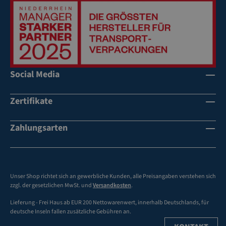
ng
w
ei
ße
A
u
Social Media
ße
n
Zertifikate
de
ck
e -
Zahlungsarten
di
re
kt
be
Unser Shop richtet sich an gewerbliche Kunden, alle Preisangaben verstehen sich
sc
zzgl. der gesetzlichen MwSt. und
Versandkosten
.
hr
Lieferung - Frei Haus ab EUR 200 Nettowarenwert, innerhalb Deutschlands, für
ift
deutsche Inseln fallen zusätzliche Gebühren an.
ba