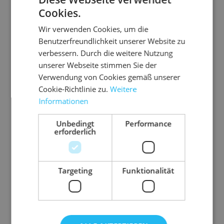
35 mm (L x B x H)
Cookies.
Außenmaß
306 mm x 224 mm x
Wir verwenden Cookies, um die
39 mm (L x B x H)
Benutzerfreundlichkeit unserer Website zu
Ausführung
selbstklebend
verbessern. Durch die weitere Nutzung
Farbe
weiß
unserer Webseite stimmen Sie der
Format
A4
Verwendung von Cookies gemäß unserer
Cookie-Richtlinie zu.
Weitere
Qualität
1.2 E-Welle
Informationen
Wellpappe
1-wellig
Gurtmaß
0,83 m
Unbedingt
Performance
erforderlich
Volumen
2,67 l
Gewicht
109 g
Targeting
Funktionalität