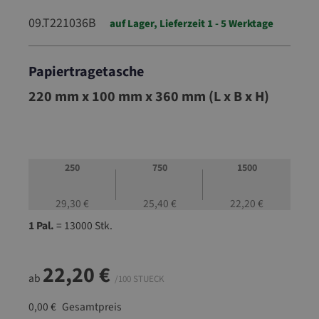
09.T221036B
auf Lager, Lieferzeit 1 - 5 Werktage
Papiertragetasche
09.T221036B
220 mm x 100 mm x 360 mm (L x B x H)
250
750
1500
29,30 €
25,40 €
22,20 €
1 Pal.
= 13000 Stk.
22,20 €
ab
/100 STUECK
0,00 €
Gesamtpreis