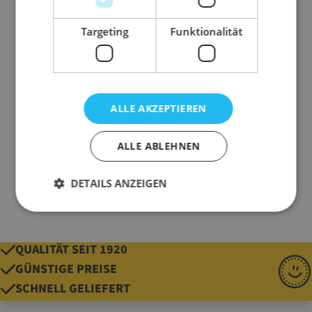
Nutzmaß
220 mm x 100 mm x
360 mm (L x B x H)
Targeting
Funktionalität
Ausführung
Tragetaschen
Belastbarkeit
70g/m²
Farbe
braun
ALLE AKZEPTIEREN
Material
Papier
Qualität
70 g/m²
ALLE ABLEHNEN
Gewicht
26 g
DETAILS ANZEIGEN
QUALITÄT SEIT 1920
GÜNSTIGE PREISE
SCHNELL GELIEFERT