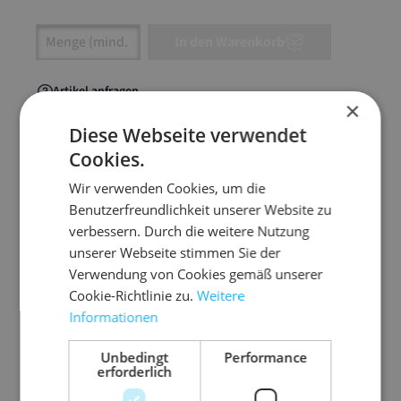
Artikel Anzahl: Gib den gewünschten Wert ein
In den Warenkorb
Artikel anfragen
×
Diese Webseite verwendet
Cookies.
Wir verwenden Cookies, um die
Artikelinformationen
Benutzerfreundlichkeit unserer Website zu
verbessern. Durch die weitere Nutzung
Der Klassiker, neutral und extra preisgünstig
unserer Webseite stimmen Sie der
Verwendung von Cookies gemäß unserer
braun
Cookie-Richtlinie zu.
Weitere
universell einsetzbar
Informationen
mit Papierhenkel
auf Wunsch mit Ihrem Firmeneindruck
Unbedingt
Performance
erforderlich