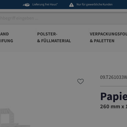
Lieferung frei Haus*
Nur für gewerbliche Kunden
BAND
POLSTER-
VERPACKUNGSFOL
IFUNG
& FÜLLMATERIAL
& PALETTEN
09.T261033
Papie
09.T261
260 mm x 1