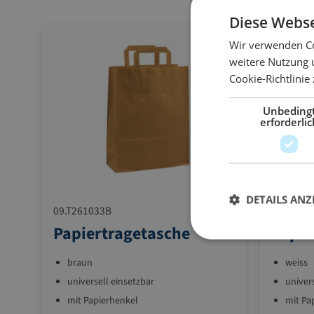
Diese Webse
Wir verwenden Co
weitere Nutzung 
Cookie-Richtlinie
Unbeding
erforderlic
DETAILS ANZ
09.T261033B
09.T321
Papiertragetasche
Papie
braun
weiss
universell einsetzbar
univer
mit Papierhenkel
mit Pa