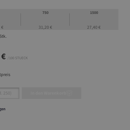
750
1500
 €
31,20 €
27,40 €
Stk.
 €
/100 STUECK
preis
nzahl: Gib den gewünschten Wert ein oder ben
In den Warenkorb
agen