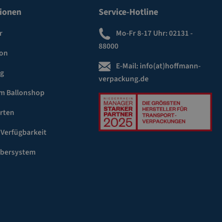
ionen
Service-Hotline
r
Mo-Fr 8-17 Uhr:
02131 -
88000
ion
E-Mail:
info(at)hoffmann-
ng
verpackung.de
m Ballonshop
rten
 Verfügbarkeit
ebersystem