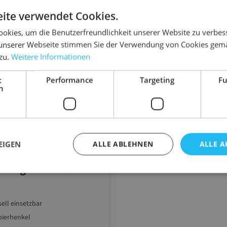
Ähnliche Artikel
ite verwendet Cookies.
okies, um die Benutzerfreundlichkeit unserer Website zu verbes
unserer Webseite stimmen Sie der Verwendung von Cookies gem
 zu.
Weitere Informationen
t
Performance
Targeting
Fu
h
EIGEN
ALLE ABLEHNEN
ALLE A
442W
rtragetasche
sell einsetzbar
pierhenkel