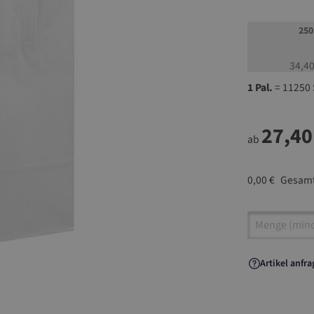
250
34,40
1 Pal.
= 11250 
27,40
ab
0,00 €
Gesamt
Artikel A
Artikel anfr