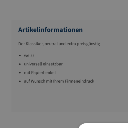
Artikelinformationen
Der Klassiker, neutral und extra preisgünstig
weiss
universell einsetzbar
mit Papierhenkel
auf Wunsch mit Ihrem Firmeneindruck