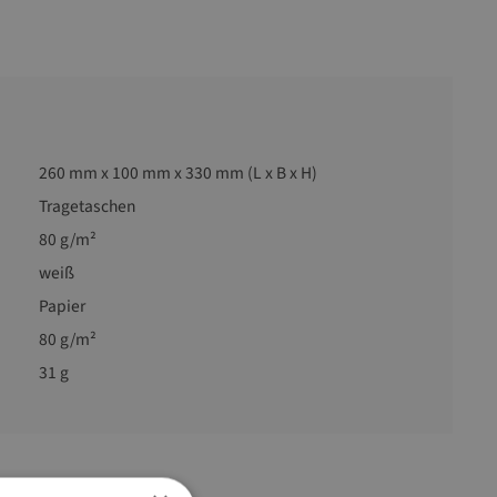
260 mm x 100 mm x 330 mm (L x B x H)
Tragetaschen
80 g/m²
weiß
Papier
80 g/m²
31 g