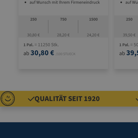
auf Wunsch mit Ihrem Firmeneindruck
auf Wu
250
750
1500
250
30,80 €
28,20 €
24,20 €
39,50 €
= 11250 Stk.
= 50
1 Pal.
1 Pal.
30,80 €
39,
ab
ab
/100 STUECK
QUALITÄT SEIT 1920