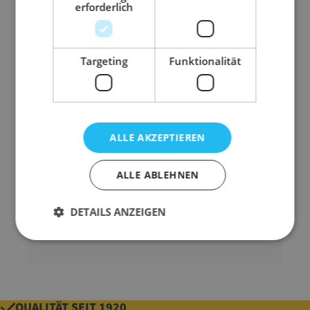
Nur solange der Vorrat reicht!
erforderlich
Abmessung
229 mm x 324 mm (B
Targeting
Funktionalität
x L)
Ausführung
mit Fenster
Farbe
weiß
Format
C4
ALLE AKZEPTIEREN
Material
Papier
Qualität
450 g/m²
ALLE ABLEHNEN
Gurtmaß
0,78 m
DETAILS ANZEIGEN
Gewicht
45 g
QUALITÄT SEIT 1920