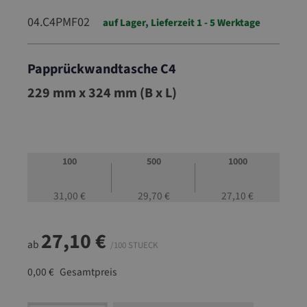
04.C4PMF02
auf Lager, Lieferzeit 1 - 5 Werktage
Papprückwandtasche C4
04.C4PMF02
229 mm x 324 mm (B x L)
100
500
1000
31,00 €
29,70 €
27,10 €
27,10 €
ab
/100 STUECK
0,00 €
Gesamtpreis