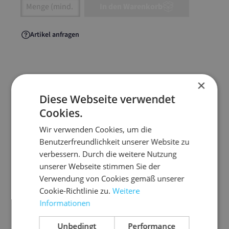
Artikel Anzahl: Gib den gewünschten Wert ein
In den Warenkorb
Artikel anfragen
×
Artikelinformationen
Diese Webseite verwendet
Cookies.
Hochwertige und bewährte Versandtaschen mit
Wir verwenden Cookies, um die
stabilsierendem Vollpapprücken
Benutzerfreundlichkeit unserer Website zu
mit Fenster
verbessern. Durch die weitere Nutzung
unserer Webseite stimmen Sie der
für den knickfreien Versand von Briefen,
Verwendung von Cookies gemäß unserer
Dokumenten, Fotos etc.
Cookie-Richtlinie zu.
Weitere
mit Papprückwand in 450 g/m² Qualität
Informationen
mit Haftklebung und Abdeckstreifen
Unbedingt
Performance