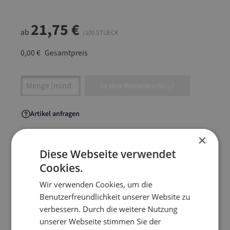
21,75 €
ab
/100 STUECK
0,00 €
Gesamtpreis
Artikel Anzahl: Gib den gewünschten Wert ein
In den Warenkorb
Artikel anfragen
×
Diese Webseite verwendet
Cookies.
Artikelinformationen
Wir verwenden Cookies, um die
Benutzerfreundlichkeit unserer Website zu
Unsere besonders preiswerte POSTPAC aus
verbessern. Durch die weitere Nutzung
robuster Vollpappe ist die clevere Wahl für den
unserer Webseite stimmen Sie der
täglichen Versand. Ob Fotos, USB-Sticks,