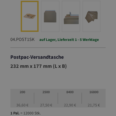
04.POST1SK
auf Lager, Lieferzeit 1 - 5 Werktage
Postpac-Versandtasche
04.POST1SK
232 mm x 177 mm (L x B)
200
2500
8400
16800
36,60 €
27,50 €
22,90 €
21,75 €
1 Pal.
= 12000 Stk.