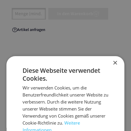
Artikel Anzahl: Gib den gewünschten Wert ein
In den Warenkorb
Artikel anfragen
×
Artikelinformationen
Diese Webseite verwendet
Cookies.
Top im Preis-/Leistungsverhältnis! Die Vollpapp-
Versandtasche für Warensendungen, Bücher,
Wir verwenden Cookies, um die
Zeitschriften, Kataloge, Prospekte u.v.m bis ca.
Benutzerfreundlichkeit unserer Website zu
20 mm Füllhöhe
verbessern. Durch die weitere Nutzung
unserer Webseite stimmen Sie der
geeignet für A5+
Verwendung von Cookies gemäß unserer
mit extra starkem Kantenschutz zum Schutz
Cookie-Richtlinie zu.
Weitere
des Inhaltes vor Stauchecken
Informationen