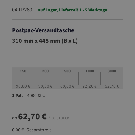
04.TP260
auf Lager, Lieferzeit 1 - 5 Werktage
Postpac-Versandtasche
04.TP260
310 mm x 445 mm (B x L)
150
200
500
1000
3000
98,80 €
90,30 €
80,80 €
72,20 €
62,70 €
1 Pal.
= 4000 Stk.
62,70 €
ab
/100 STUECK
0,00 €
Gesamtpreis