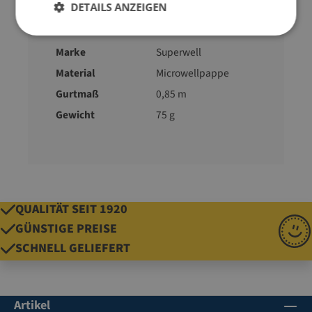
DETAILS ANZEIGEN
Farbe
braun
Format
Maxibrief
Marke
Superwell
Material
Microwellpappe
Gurtmaß
0,85 m
Gewicht
75 g
QUALITÄT SEIT 1920
GÜNSTIGE PREISE
SCHNELL GELIEFERT
Artikel