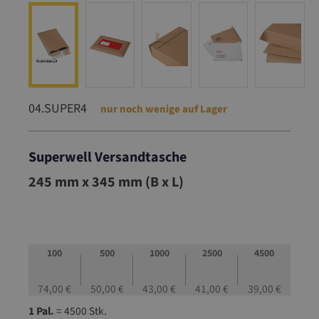
04.SUPER4
nur noch wenige auf Lager
Superwell Versandtasche
04.SUPER4
245 mm x 345 mm (B x L)
100
500
1000
2500
4500
74,00 €
50,00 €
43,00 €
41,00 €
39,00 €
1 Pal.
= 4500 Stk.