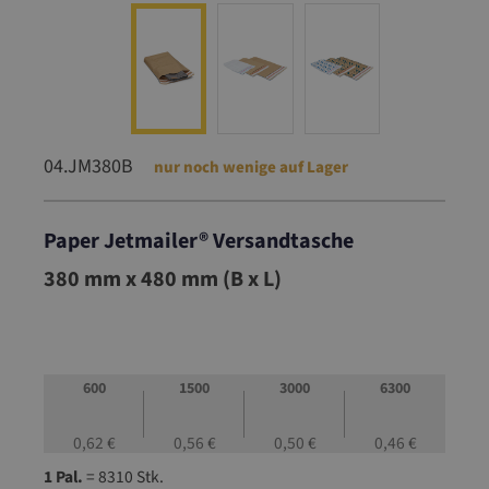
04.JM380B
nur noch wenige auf Lager
Paper Jetmailer® Versandtasche
04.JM380B
380 mm x 480 mm (B x L)
600
1500
3000
6300
0,62 €
0,56 €
0,50 €
0,46 €
1 Pal.
= 8310 Stk.