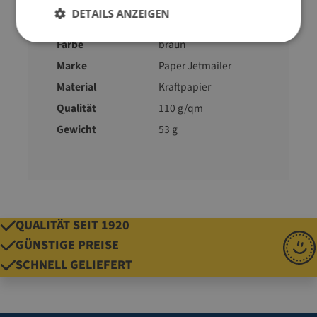
Ausführung
1-lagig
DETAILS ANZEIGEN
Bodenfalte
+ 80
Farbe
braun
Marke
Paper Jetmailer
Material
Kraftpapier
Qualität
110 g/qm
Gewicht
53 g
QUALITÄT SEIT 1920
GÜNSTIGE PREISE
SCHNELL GELIEFERT