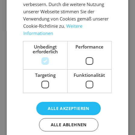
reibungslosen Befüll- und Versandprozess
verbessern. Durch die weitere Nutzung
optimiert und wird vorwiegend für den Versand
unserer Webseite stimmen Sie der
von Textilien eingesetzt.
Verwendung von Cookies gemäß unserer
Cookie-Richtlinie zu.
Weitere
wirtschaftliche Alternative zu
Informationen
Kunststoffversandtaschen
doppelter Selbstklebeverschluss
Unbedingt
Performance
erforderlich
Aufreißband zum bequemen Auspacken
individuell bedruckbar
auf Wunsch aus FSC-zertifiziertem Papier
Targeting
Funktionalität
mit bis zu 8 Druckfarben kann die
Versandtasche fast jedem Corporate Design
angepasst werden
ALLE AKZEPTIEREN
Abmessung
380 mm x 480 mm (B
ALLE ABLEHNEN
x L)