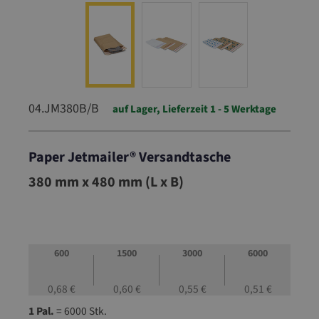
04.JM380B/B
auf Lager, Lieferzeit 1 - 5 Werktage
Paper Jetmailer® Versandtasche
04.JM380B/B
380 mm x 480 mm (L x B)
600
1500
3000
6000
0,68 €
0,60 €
0,55 €
0,51 €
1 Pal.
= 6000 Stk.