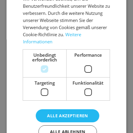
reibungslosen Befüll- und Versandprozess
Benutzerfreundlichkeit unserer Website zu
optimiert und wird vorwiegend für den Versand
verbessern. Durch die weitere Nutzung
von Textilien eingesetzt.
unserer Webseite stimmen Sie der
Verwendung von Cookies gemäß unserer
wirtschaftliche Alternative zu
Cookie-Richtlinie zu.
Weitere
Kunststoffversandtaschen
Informationen
doppelter Selbstklebeverschluss
Aufreißband zum bequemen Auspacken
Unbedingt
Performance
erforderlich
individuell bedruckbar
auf Wunsch aus FSC-zertifiziertem Papier
mit bis zu 8 Druckfarben kann die
Targeting
Funktionalität
Versandtasche fast jedem Corporate Design
angepasst werden
außen braun, 110 g/m²
innen braun, 60 g/m²
ALLE AKZEPTIEREN
ALLE ABLEHNEN