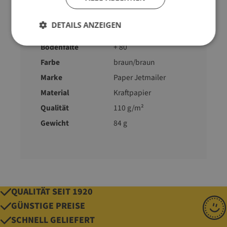
Abmessung
380 mm x 480 mm (L
x B)
DETAILS ANZEIGEN
Ausführung
2-lagig
Bodenfalte
+ 80
Farbe
braun/braun
Marke
Paper Jetmailer
Material
Kraftpapier
Qualität
110 g/m²
Gewicht
84 g
QUALITÄT SEIT 1920
GÜNSTIGE PREISE
SCHNELL GELIEFERT