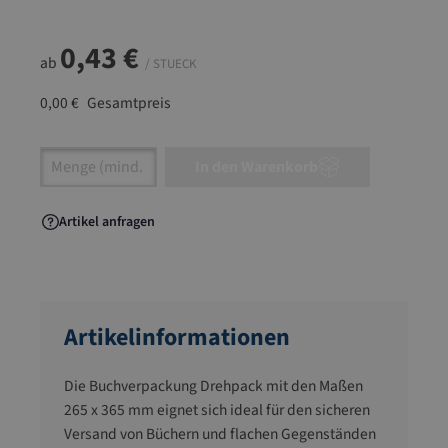
0,43 €
ab
/ STUECK
0,00 €
Gesamtpreis
Artikel Anzahl: Gib den gewünschten Wert ein
In den Warenkorb
Artikel anfragen
Artikelinformationen
Die Buchverpackung Drehpack mit den Maßen
265 x 365 mm eignet sich ideal für den sicheren
Versand von Büchern und flachen Gegenständen