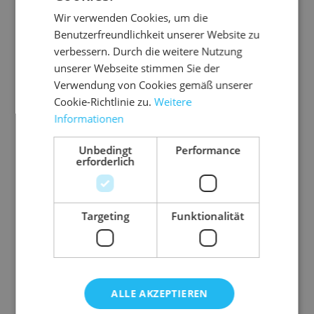
Wir verwenden Cookies, um die
Abmessung
365 mm x 265 mm (L
Benutzerfreundlichkeit unserer Website zu
x B)
verbessern. Durch die weitere Nutzung
Farbe
braun
unserer Webseite stimmen Sie der
Füllhöhe
bis 90 mm
Verwendung von Cookies gemäß unserer
Cookie-Richtlinie zu.
Weitere
Marke
Drehpack
Informationen
Material
Wellpappe
Gewicht
239 g
Unbedingt
Performance
erforderlich
Targeting
Funktionalität
Zubehör-Artikel
ALLE AKZEPTIEREN