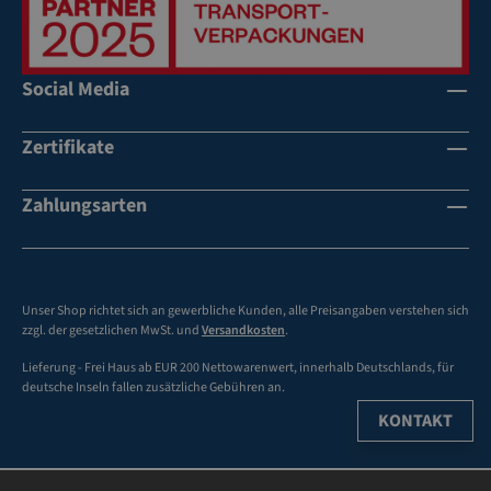
tä
tä
rk
rk
e,
e,
Social Media
br
tr
au
an
Zertifikate
n
sp
ar
h
en
Zahlungsarten
o
t
he
Re
h
ißf
o
es
he
Unser Shop richtet sich an gewerbliche Kunden, alle Preisangaben verstehen sich
tig
Re
zzgl. der gesetzlichen MwSt. und
Versandkosten
.
ke
ißf
Lieferung - Frei Haus ab EUR 200 Nettowarenwert, innerhalb Deutschlands, für
it
es
deutsche Inseln fallen zusätzliche Gebühren an.
in
tig
KONTAKT
Lä
ke
ng
it
s-
in