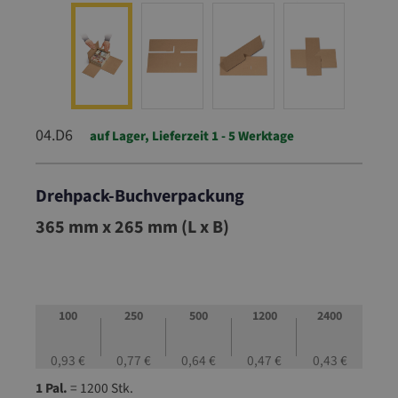
04.D6
auf Lager, Lieferzeit 1 - 5 Werktage
Drehpack-Buchverpackung
04.D6
365 mm x 265 mm (L x B)
100
250
500
1200
2400
0,93 €
0,77 €
0,64 €
0,47 €
0,43 €
1 Pal.
= 1200 Stk.