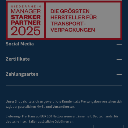
en
er
ilb
eri
de
sc
ox
ch
R
hl
te
bli
üc
us
t
tz
ks
sk
sc
d
eit
la
h
o
e
Social Media
p
ne
p
mi
pe
ll
pe
t
n
Zertifikate
au
lt
in
fg
er
di
eri
B
Zahlungsarten
vi
ch
o
d
te
de
ue
t
n
lle
d
fü
Unser Shop richtet sich an gewerbliche Kunden, alle Preisangaben verstehen sich
m
ur
r
zzgl. der gesetzlichen MwSt. und
Versandkosten
.
Fir
ch
h
Lieferung - Frei Haus ab EUR 200 Nettowarenwert, innerhalb Deutschlands, für
m
A
o
deutsche Inseln fallen zusätzliche Gebühren an.
en
ut
he