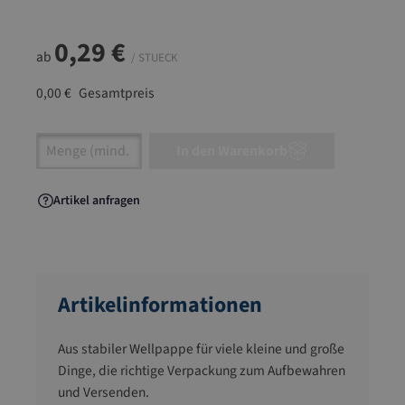
0,29 €
ab
/ STUECK
0,00 €
Gesamtpreis
Artikel Anzahl: Gib den gewünschten Wert ein
In den Warenkorb
Artikel anfragen
Artikelinformationen
Aus stabiler Wellpappe für viele kleine und große
Dinge, die richtige Verpackung zum Aufbewahren
und Versenden.