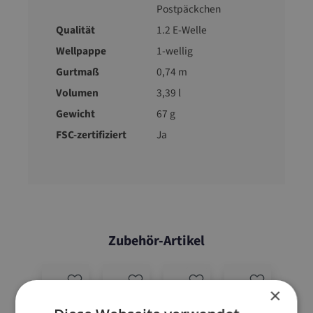
Postpäckchen
Qualität
1.2 E-Welle
Wellpappe
1-wellig
Gurtmaß
0,74 m
Volumen
3,39 l
Gewicht
67 g
FSC-zertifiziert
Ja
Zubehör-Artikel
×