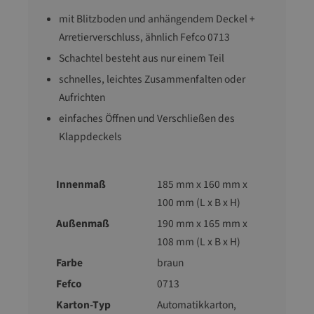
mit Blitzboden und anhängendem Deckel +
Arretierverschluss, ähnlich Fefco 0713
Schachtel besteht aus nur einem Teil
schnelles, leichtes Zusammenfalten oder
Aufrichten
einfaches Öffnen und Verschließen des
Klappdeckels
Innenmaß
185 mm x 160 mm x
100 mm (L x B x H)
Außenmaß
190 mm x 165 mm x
108 mm (L x B x H)
Farbe
braun
Fefco
0713
Karton-Typ
Automatikkarton
,