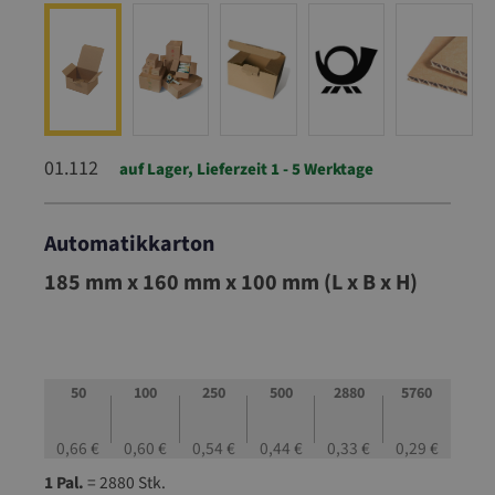
01.112
auf Lager, Lieferzeit 1 - 5 Werktage
Automatikkarton
01.112
185 mm x 160 mm x 100 mm (L x B x H)
50
100
250
500
2880
5760
0,66 €
0,60 €
0,54 €
0,44 €
0,33 €
0,29 €
1 Pal.
= 2880 Stk.