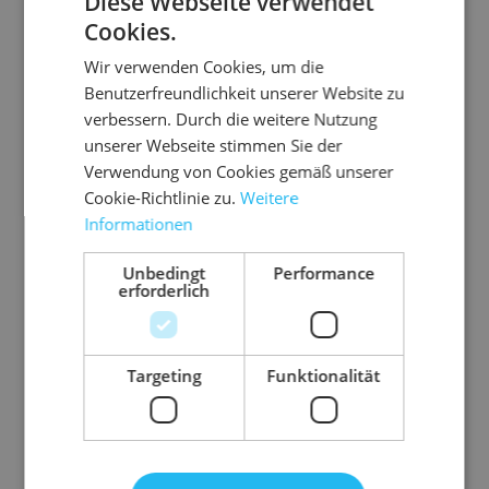
Diese Webseite verwendet
Cookies.
Wir verwenden Cookies, um die
Benutzerfreundlichkeit unserer Website zu
verbessern. Durch die weitere Nutzung
unserer Webseite stimmen Sie der
Verwendung von Cookies gemäß unserer
Cookie-Richtlinie zu.
Weitere
03.D
03.P
03.S
08.P
Informationen
L210
P500
COT
O155
3
1/82
CH01
9
Unbedingt
Performance
erforderlich
Do
2
SC
PE
ku
OT
T-
PP-
me
CH
U
Kle
Targeting
Funktionalität
nte
®
mr
DI
br
Gr
be
nt
N
Pa
au
eif
o
ba
fü
la
n
ßr
asc
ck
un
nd
r
ng
ol
he
ba
gs
1
sc
Str
fü
1
2
3
5
Fo
le
h
0
r