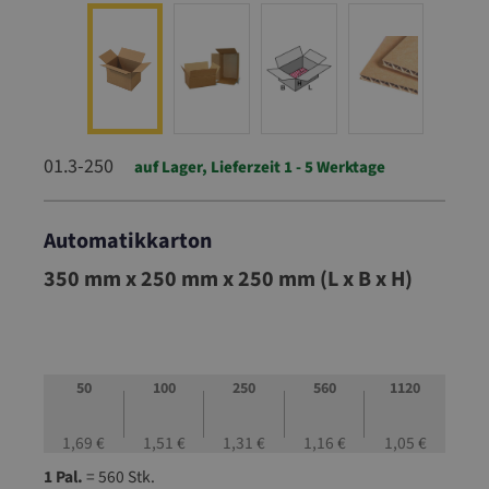
01.3-250
auf Lager, Lieferzeit 1 - 5 Werktage
Automatikkarton
01.3-250
350 mm x 250 mm x 250 mm (L x B x H)
50
100
250
560
1120
1,69 €
1,51 €
1,31 €
1,16 €
1,05 €
1 Pal.
= 560 Stk.