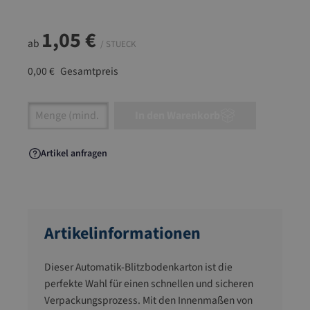
1,05 €
ab
/ STUECK
0,00 €
Gesamtpreis
Artikel Anzahl: Gib den gewünschten Wert ein
In den Warenkorb
Artikel anfragen
Artikelinformationen
Dieser Automatik-Blitzbodenkarton ist die
perfekte Wahl für einen schnellen und sicheren
Verpackungsprozess. Mit den Innenmaßen von