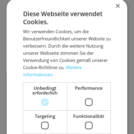
×
Zubehör-Artikel
Diese Webseite verwendet
Cookies.
Wir verwenden Cookies, um die
Benutzerfreundlichkeit unserer Website zu
verbessern. Durch die weitere Nutzung
unserer Webseite stimmen Sie der
Verwendung von Cookies gemäß unserer
Cookie-Richtlinie zu.
Weitere
Informationen
Unbedingt
Performance
erforderlich
8.P
03.P
03.P
03.P
06.P
08.
KU
DL21
P480
P500
600
OK
Targeting
Funktionalität
9
03SP
1/83
1/82
Pa
19
dP
Kr
Pa
0
2
K