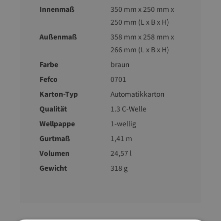
Innenmaß
350 mm x 250 mm x
250 mm (L x B x H)
Außenmaß
358 mm x 258 mm x
266 mm (L x B x H)
Farbe
braun
Fefco
0701
Karton-Typ
Automatikkarton
Qualität
1.3 C-Welle
Wellpappe
1-wellig
Gurtmaß
1,41 m
Volumen
24,57 l
Gewicht
318 g