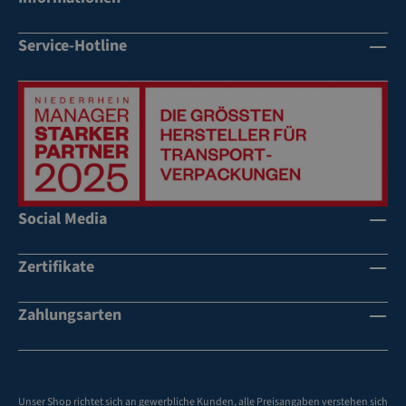
sk
sk
sk
ev
hä
la
la
la
er
di
Service-Hotline
p
p
p
sc
gu
pe
pe
pe
hl
ng
n
n
n
us
s
bli
tz
sc
h
Social Media
ne
ll
Zertifikate
au
fg
eri
Zahlungsarten
ch
te
t
d
Unser Shop richtet sich an gewerbliche Kunden, alle Preisangaben verstehen sich