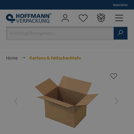
Newsletter
alt springen
Home
Kartons & Faltschachteln
Bildergalerie überspringen