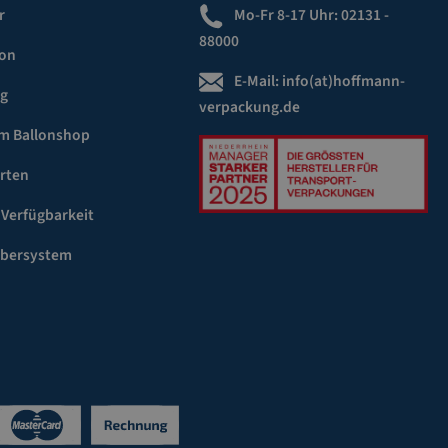
r
Mo-Fr 8-17 Uhr:
02131 -
88000
ion
E-Mail:
info(at)hoffmann-
ng
verpackung.de
m Ballonshop
rten
 Verfügbarkeit
ebersystem