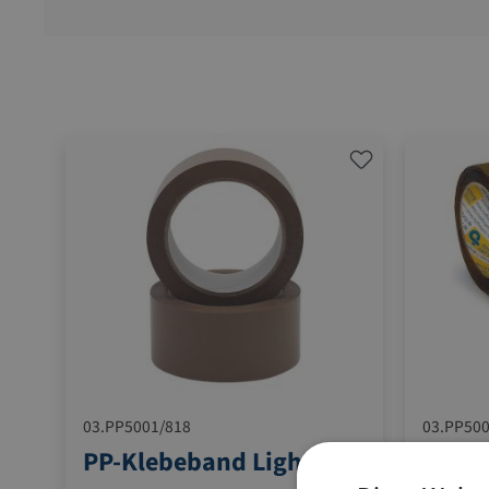
03.PP5001/818
03.PP500
d
PP-Klebeband Light
PP-Kl