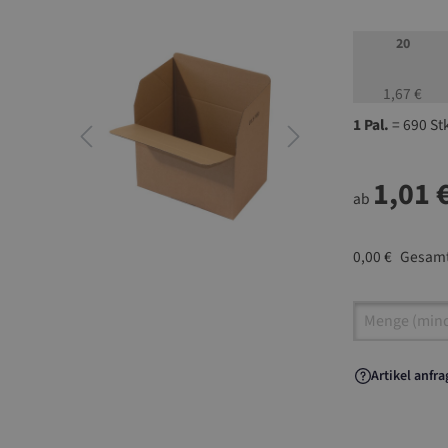
20
1,67 €
1 Pal.
= 690 St
1,01 
ab
0,00 €
Gesamt
Artikel A
Artikel anfr