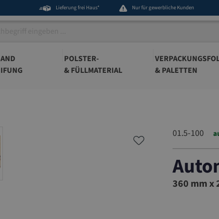
Lieferung frei Haus*
Nur für gewerbliche Kunden
BAND
POLSTER-
VERPACKUNGSFOL
IFUNG
& FÜLLMATERIAL
& PALETTEN
01.5-100
a
Auto
01.5-100
360 mm x 2