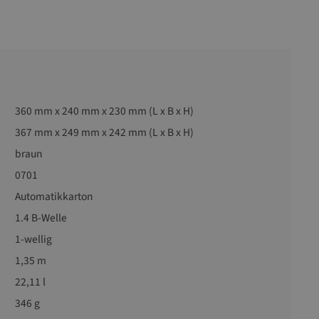
360 mm x 240 mm x 230 mm (L x B x H)
367 mm x 249 mm x 242 mm (L x B x H)
braun
0701
Automatikkarton
1.4 B-Welle
1-wellig
1,35 m
22,11 l
346 g