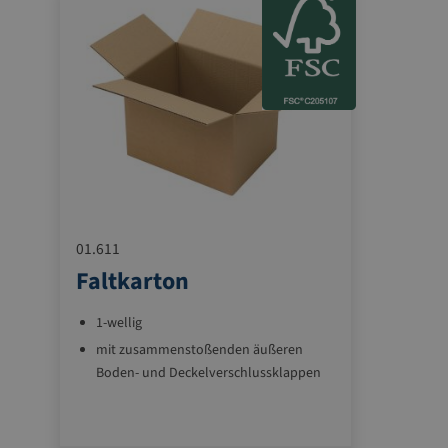
für
sind
ür
01.611
Faltkarton
1-wellig
mit zusammenstoßenden äußeren
Boden- und Deckelverschlussklappen