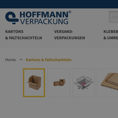
springen
Zur Hauptnavigation springen
KARTONS
VERSAND-
KLEBE
& FALTSCHACHTELN
VERPACKUNGEN
& UMRE
Home
Kartons & Faltschachteln
Bildergalerie überspringen