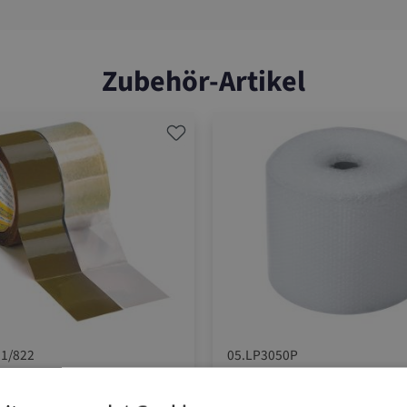
Zubehör-Artikel
1/822
05.LP3050P
ebeband Strong
Luftpolsterfolie