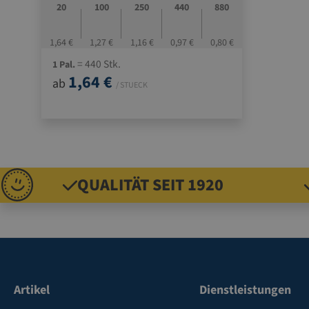
20
100
250
440
880
1,64 €
1,27 €
1,16 €
0,97 €
0,80 €
= 440 Stk.
1 Pal.
1,64 €
ab
/ STUECK
QUALITÄT SEIT 1920
Artikel
Dienstleistungen