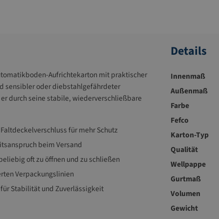
Details
utomatikboden-Aufrichtekarton mit praktischer
Innenmaß
nd sensibler oder diebstahlgefährdeter
Außenmaß
er durch seine stabile, wiederverschließbare
Farbe
Fefco
Faltdeckelverschluss für mehr Schutz
Karton-Typ
eitsanspruch beim Versand
Qualität
eliebig oft zu öffnen und zu schließen
Wellpappe
erten Verpackungslinien
Gurtmaß
ür Stabilität und Zuverlässigkeit
Volumen
Gewicht