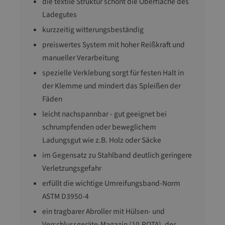
die textile Struktur schont die Oberfläche des
Ladegutes
kurzzeitig witterungsbeständig
preiswertes System mit hoher Reißkraft und
manueller Verarbeitung
spezielle Verklebung sorgt für festen Halt in
der Klemme und mindert das Spleißen der
Fäden
leicht nachspannbar - gut geeignet bei
schrumpfenden oder beweglichem
Ladungsgut wie z.B. Holz oder Säcke
im Gegensatz zu Stahlband deutlich geringere
Verletzungsgefahr
erfüllt die wichtige Umreifungsband-Norm
ASTM D3950-4
ein tragbarer Abroller mit Hülsen- und
Verschlussgeräte-Magazin (10.POTA), der