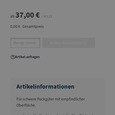
37,00 €
ab
/ ROLLE
0,00 €
Gesamtpreis
Artikel Anzahl: Gib den gewünschten Wert ein
In den Warenkorb
Artikel anfragen
Artikelinformationen
Für schwere Packgüter mit empfindlicher
Oberfläche.