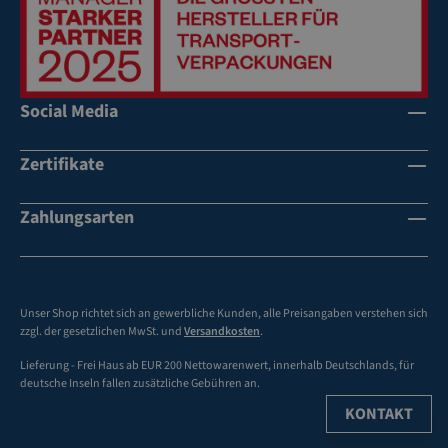
d
d
28
St
0
ah
m
l
m
U
Social Media
m
mi
rei
t
Zertifikate
fu
A
ng
bl
Zahlungsarten
sb
eg
än
ek
de
as
r
te
ge
n
Unser Shop richtet sich an gewerbliche Kunden, alle Preisangaben verstehen sich
zzgl. der gesetzlichen MwSt. und
Versandkosten
.
ei
fü
gn
r
Lieferung - Frei Haus ab EUR 200 Nettowarenwert, innerhalb Deutschlands, für
et
Sp
deutsche Inseln fallen zusätzliche Gebühren an.
an
KONTAKT
ng