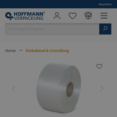
Newsletter
alt springen
Home
Klebeband & Umreifung
Bildergalerie überspringen