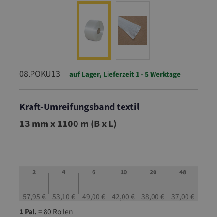
08.POKU13
auf Lager, Lieferzeit 1 - 5 Werktage
Kraft-Umreifungsband textil
08.POKU13
13 mm x 1100 m (B x L)
2
4
6
10
20
48
57,95 €
53,10 €
49,00 €
42,00 €
38,00 €
37,00 €
1 Pal.
= 80 Rollen