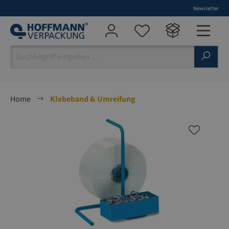
Newsletter
alt springen
Home
Klebeband & Umreifung
Bildergalerie überspringen