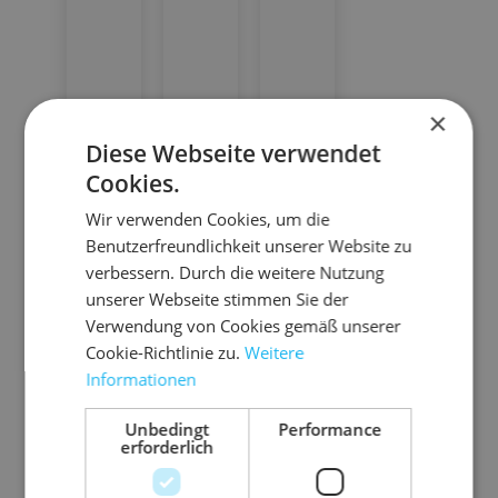
10.9
10.H
10.P
×
001
SG25
ALNA
Diese Webseite verwendet
Ba
Ba
D
Cookies.
nd
nd
Pal
Wir verwenden Cookies, um die
sp
sp
ett
Benutzerfreundlichkeit unserer Website zu
an
an
fü
fü
ier
verbessern. Durch die weitere Nutzung
ne
r
ne
r
na
zu
Te
te
unserer Webseite stimmen Sie der
rfü
r
del
m
xti
xti
Verwendung von Cookies gemäß unserer
r
D
le,
le,
Cookie-Richtlinie zu.
Weitere
13-
ur
ge
ge
ch
Informationen
19
w
w
fü
m
ab
eb
eb
Unbedingt
Performance
hr
1 Pal.
m
erforderlich
28
te
te
ab
ab
en
= 70
u
u
vo
99,
19,
3,0
Stk.