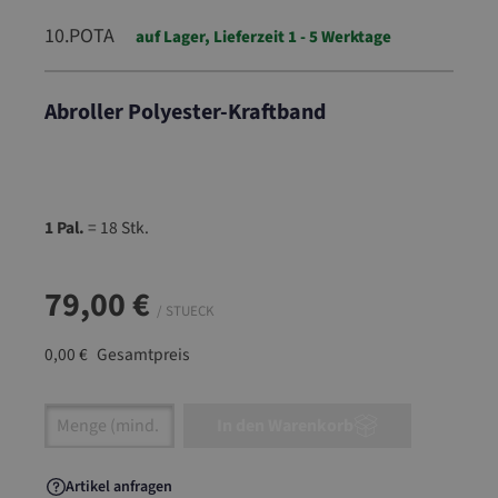
10.POTA
auf Lager, Lieferzeit 1 - 5 Werktage
Abroller Polyester-Kraftband
10.POTA
1 Pal.
= 18 Stk.
79,00 €
/ STUECK
0,00 €
Gesamtpreis
Artikel Anzahl: Gib den gewünschten Wert ein
In den Warenkorb
Artikel anfragen