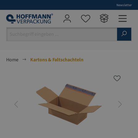
Newsletter
alt springen
Home
Kartons & Faltschachteln
Bildergalerie überspringen