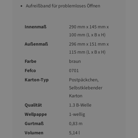
Aufreißband für problemloses Öffnen
Innenmaß
290 mm x 145 mm x
100 mm (L x B x H)
Außenmaß
296 mm x 151 mm x
115 mm (L x B x H)
Farbe
braun
Fefco
0701
Karton-Typ
Postpäckchen
,
Selbstklebender
Karton
Qualität
1.3 B-Welle
Wellpappe
1-wellig
Gurtmaß
0,83 m
Volumen
5,14 l