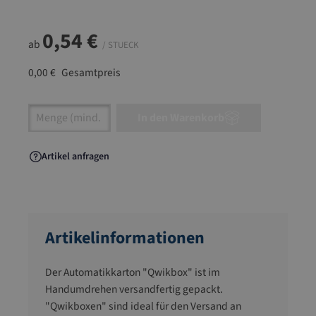
0,54 €
ab
/ STUECK
0,00 €
Gesamtpreis
Artikel Anzahl: Gib den gewünschten Wert ein
In den Warenkorb
Artikel anfragen
Artikelinformationen
Der Automatikkarton "Qwikbox" ist im
Handumdrehen versandfertig gepackt.
"Qwikboxen" sind ideal für den Versand an