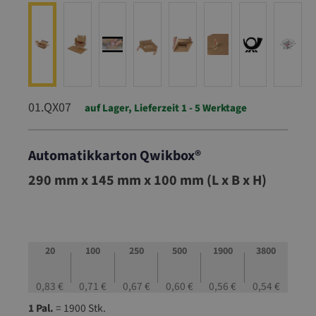
01.QX07
auf Lager, Lieferzeit 1 - 5 Werktage
Automatikkarton Qwikbox®
01.QX07
290 mm x 145 mm x 100 mm (L x B x H)
20
100
250
500
1900
3800
0,83 €
0,71 €
0,67 €
0,60 €
0,56 €
0,54 €
1 Pal.
= 1900 Stk.