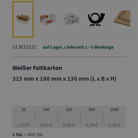
01.W10131
auf Lager, Lieferzeit 1 - 5 Werktage
Weißer Faltkarton
01.W10131
315 mm x 180 mm x 130 mm (L x B x H)
20
100
250
800
1600
1,03 €
0,90 €
0,85 €
0,76 €
0,70 €
1 Pal.
= 800 Stk.