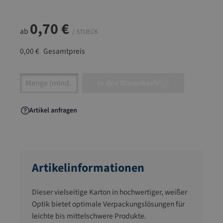
0,70 €
ab
/ STUECK
0,00 €
Gesamtpreis
Artikel Anzahl: Gib den gewünschten Wert ein
In den Warenkorb
Artikel anfragen
Artikelinformationen
Dieser vielseitige Karton in hochwertiger, weißer
Optik bietet optimale Verpackungslösungen für
leichte bis mittelschwere Produkte.