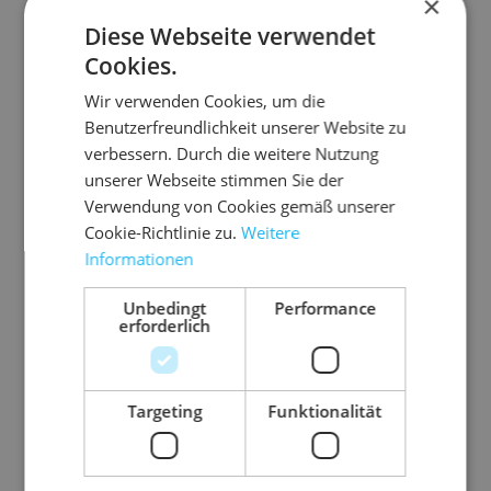
×
Diese Webseite verwendet
Cookies.
Wir verwenden Cookies, um die
Benutzerfreundlichkeit unserer Website zu
verbessern. Durch die weitere Nutzung
unserer Webseite stimmen Sie der
Verwendung von Cookies gemäß unserer
Cookie-Richtlinie zu.
Weitere
Informationen
Unbedingt
Performance
8.P
03.G
03.P
06.F
06.P
08.
erforderlich
M1
50KP
P480
P400
600
PM
553
Pa
1/83
flo
Pa
255
pie
-
dP
0
0
Targeting
Funktionalität
r-
pa
ak
U
PP
U
Kle
k
Pa
br
0,
fe
mr
-
m
be
au
gre
4
pie
rti