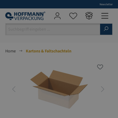
Newsletter
alt springen
Home
Kartons & Faltschachteln
Bildergalerie überspringen