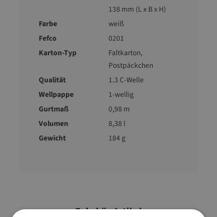
138 mm (L x B x H)
Farbe
weiß
Fefco
0201
Karton-Typ
Faltkarton
,
Postpäckchen
Qualität
1.3 C-Welle
Wellpappe
1-wellig
Gurtmaß
0,98 m
Volumen
8,38 l
Gewicht
184 g
Zubehör-Artikel