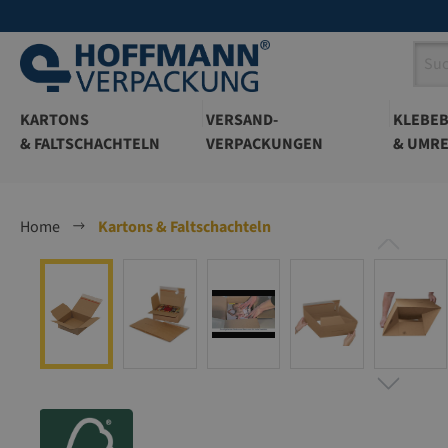
springen
Zur Hauptnavigation springen
KARTONS
VERSAND-
KLEBE
& FALTSCHACHTELN
VERPACKUNGEN
& UMRE
Home
Kartons & Faltschachteln
Bildergalerie überspringen