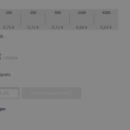
100
250
500
2100
4200
0,75 €
0,72 €
0,71 €
0,68 €
0,63 €
tk.
€
/ STUECK
preis
nzahl: Gib den gewünschten Wert ein oder ben
In den Warenkorb
agen