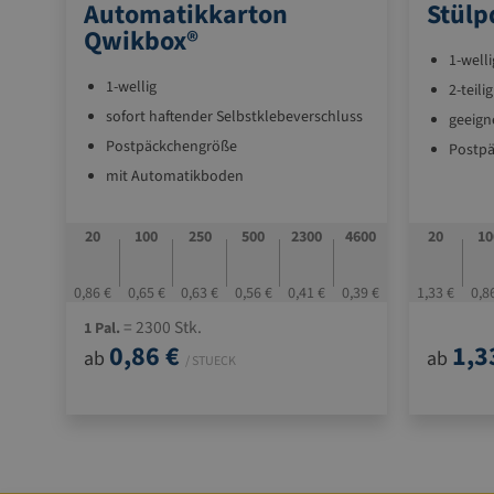
Automatikkarton
Stülp
Qwikbox®
1-welli
1-wellig
2-teil
sofort haftender Selbstklebeverschluss
geeign
Postpäckchengröße
Postp
mit Automatikboden
höhenv
Karton
doppelter, arritierender Boden für
hoheStabilität
ideal f
20
100
250
500
2300
4600
20
10
weit übergreifende Außen- und
flach a
Innenklappen gegenunbefugten Zugriff
zusam
0,86 €
0,65 €
0,63 €
0,56 €
0,41 €
0,39 €
1,33 €
0,8
widerrechtliches Öffnen wird sofort
Boden 
= 2300 Stk.
1 Pal.
erkannt
0,86 €
1,3
Deckel
ab
ab
/ STUECK
Aufreißband für problemloses Öffnen
rundum
superschnelle Stabilbox
sicher
Lager