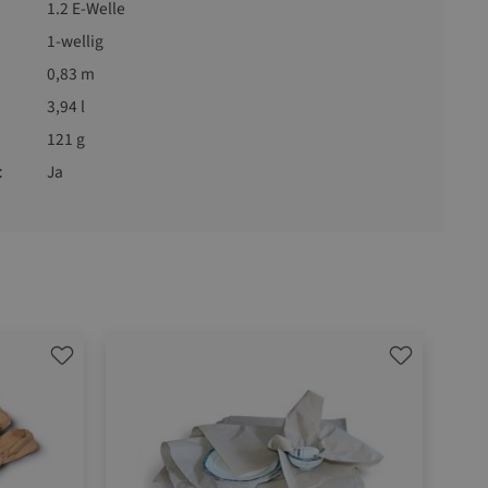
1.2 E-Welle
1-wellig
0,83 m
3,94 l
121 g
t
Ja