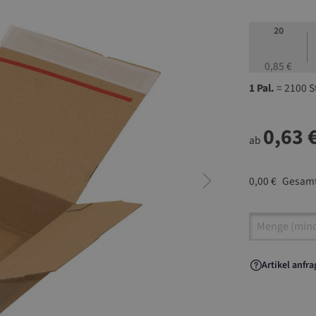
20
0,85 €
1 Pal.
= 2100 S
0,63 
ab
0,00 €
Gesamt
Artikel A
Artikel anfr