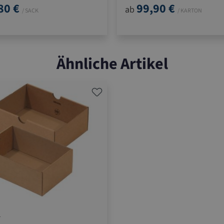
80 €
99,90 €
ab
/ SACK
/ KARTON
Ähnliche Artikel
1