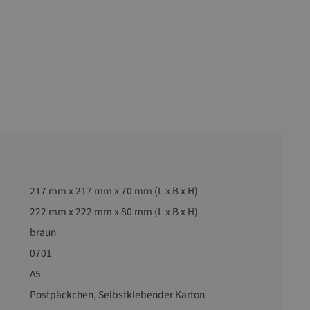
217 mm x 217 mm x 70 mm (L x B x H)
222 mm x 222 mm x 80 mm (L x B x H)
braun
0701
A5
Postpäckchen
, Selbstklebender Karton