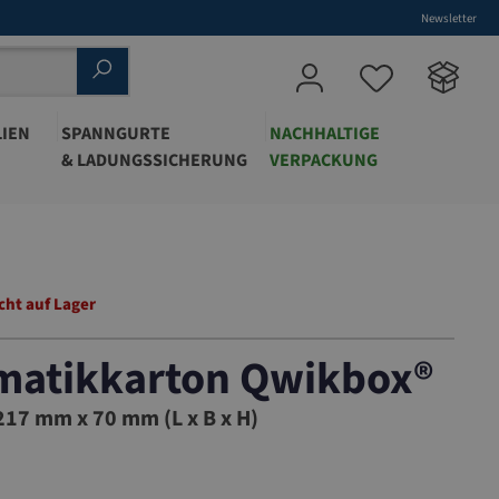
Newsletter
IEN
SPANNGURTE
NACHHALTIGE
& LADUNGSSICHERUNG
VERPACKUNG
cht auf Lager
matikkarton Qwikbox®
17 mm x 70 mm (L x B x H)