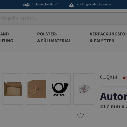
Lieferung frei Haus*
Nur für gewerbliche Kunden
BAND
POLSTER-
VERPACKUNGSFOL
IFUNG
& FÜLLMATERIAL
& PALETTEN
01.QX14
ni
Auto
01.QX14
217 mm x 2