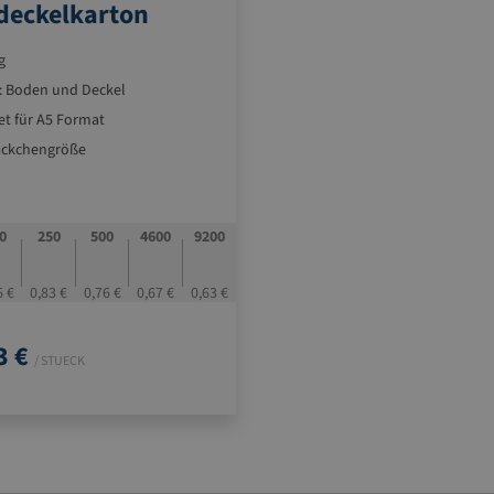
deckelkarton
g
ig: Boden und Deckel
et für A5 Format
äckchengröße
ariable, starke Wellpapp-
s
ür flache, rechteckige Produkte
0
250
500
4600
9200
ngeliefert, schnell
mengesteckt
6 €
0,83 €
0,76 €
0,67 €
0,63 €
mit doppelt starker Schmalseite
3 €
 mit doppelt starker Längsseite
/ STUECK
 starke Kantenstabilität für
en Versand oder Langzeit-
ung