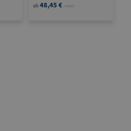
48,45 €
ab
/ PAKET