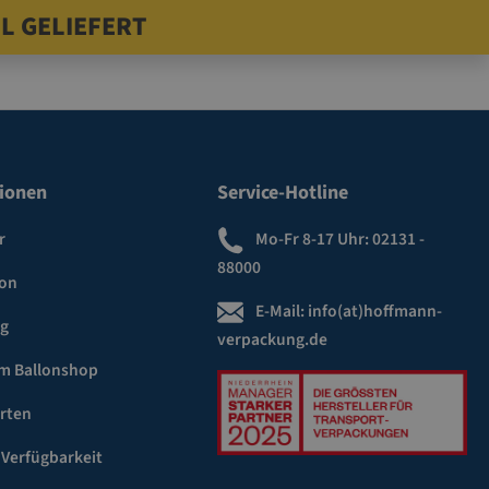
L GELIEFERT
ionen
Service-Hotline
r
Mo-Fr 8-17 Uhr:
02131 -
88000
ion
E-Mail:
info(at)hoffmann-
ng
verpackung.de
m Ballonshop
rten
 Verfügbarkeit