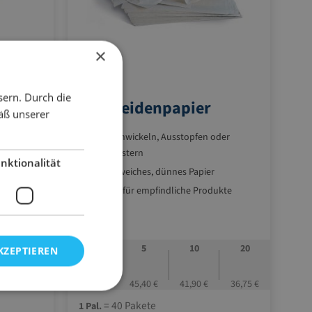
×
06.S5075
sern. Durch die
ter
Packseidenpapier
äß unserer
nge / Kt.
zum Einwickeln, Ausstopfen oder
Auspolstern
usfüllung
nktionalität
grau - weiches, dünnes Papier
Schutz für empfindliche Produkte
Gewicht pro Pakete: ca. 12,5 kg
12
1
5
10
20
KZEPTIEREN
80,10 €
48,45 €
45,40 €
41,90 €
36,75 €
= 40 Pakete
1 Pal.