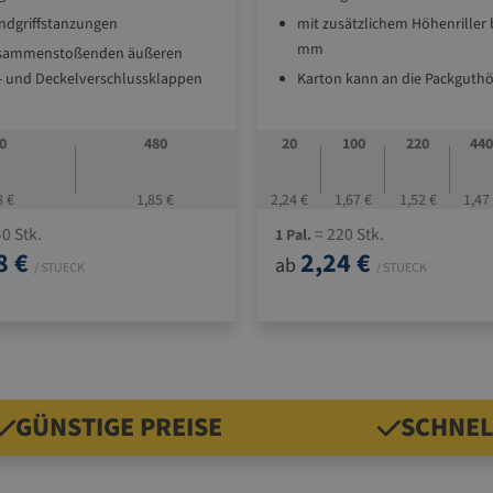
ndgriffstanzungen
mit zusätzlichem Höhenriller 
mm
usammenstoßenden äußeren
 und Deckelverschlussklappen
Karton kann an die Packguth
angepasst werden = spart Fül
mit zusammenstoßenden äu
0
480
20
100
220
44
Boden- und Deckelverschlus
8 €
1,85 €
2,24 €
1,67 €
1,52 €
1,47
0 Stk.
= 220 Stk.
1 Pal.
8 €
2,24 €
ab
/ STUECK
/ STUECK
GÜNSTIGE PREISE
SCHNEL