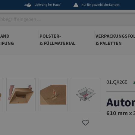
Lieferung frei Haus*
Nur für gewerbliche Kunden
BAND
POLSTER-
VERPACKUNGSFOL
IFUNG
& FÜLLMATERIAL
& PALETTEN
01.QX260
Auto
01.QX260
610 mm x 3