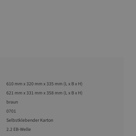
610 mm x 320 mm x 335 mm (L x B x H)
621 mm x 331 mm x 358 mm (L x B x H)
braun
0701
Selbstklebender Karton
2.2 EB-Welle