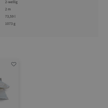
2-wellig
2 m
73,59 l
1073 g