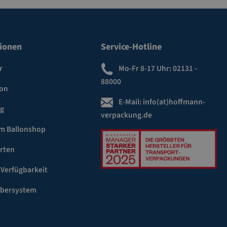
ionen
Service-Hotline
r
Mo-Fr 8-17 Uhr:
02131 -
88000
ion
E-Mail:
info(at)hoffmann-
ng
verpackung.de
m Ballonshop
rten
 Verfügbarkeit
ebersystem