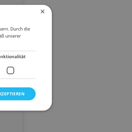
×
sern. Durch die
äß unserer
der
nktionalität
ukte
g
20
KZEPTIEREN
36,75 €