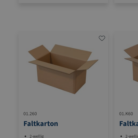
(PCR = Post-Consumer-Recycling-Folie)
mit Rahmenbeleimung
01.260
01.K60
Faltkarton
Faltk
2-wellig
2-welli