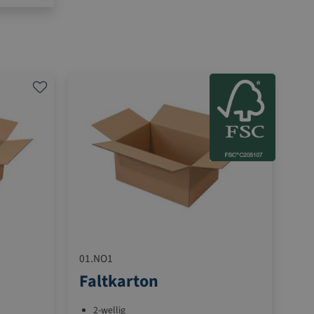
01.NO1
Faltkarton
2-wellig