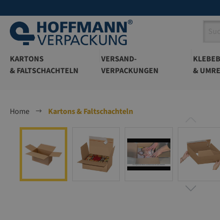
springen
Zur Hauptnavigation springen
KARTONS
VERSAND-
KLEBE
& FALTSCHACHTELN
VERPACKUNGEN
& UMRE
Home
Kartons & Faltschachteln
Bildergalerie überspringen