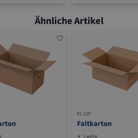
Ähnliche Artikel
01.129
arton
Faltkarton
g
1-wellig