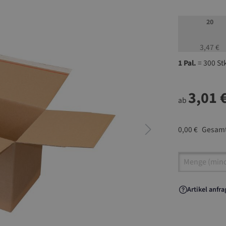
20
3,47 €
1 Pal.
= 300 St
3,01 
ab
0,00 €
Gesamt
Artikel A
Artikel anfr