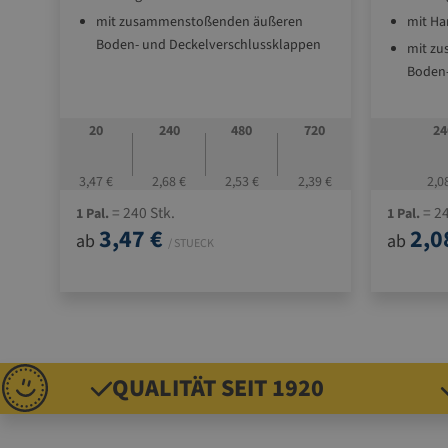
mit zusammenstoßenden äußeren
mit Ha
Boden- und Deckelverschlussklappen
mit z
Boden-
20
240
480
720
24
3,47 €
2,68 €
2,53 €
2,39 €
2,0
= 240 Stk.
= 24
1 Pal.
1 Pal.
3,47 €
2,0
ab
ab
/ STUECK
QUALITÄT SEIT 1920