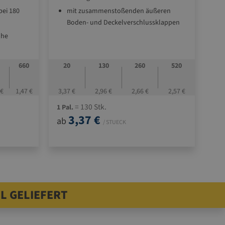
bei 180
mit zusammenstoßenden äußeren
Boden- und Deckelverschlussklappen
öhe
lmaterial
ßeren
0
660
20
130
260
520
sklappen
 €
1,47 €
3,37 €
2,96 €
2,66 €
2,57 €
= 130 Stk.
1 Pal.
3,37 €
ab
/ STUECK
L GELIEFERT