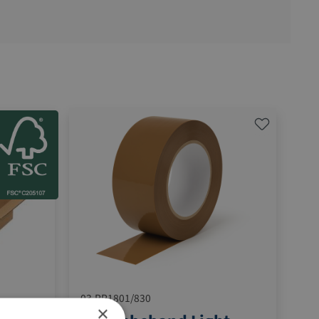
03.PP1801/830
×