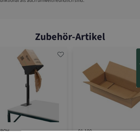
funktional als auch umweltfreundlich sind.
Zubehör-Artikel
FBOH
01.100