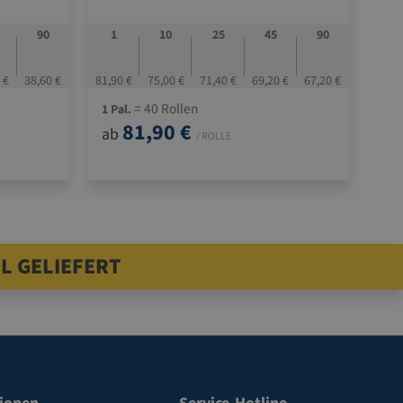
90
1
10
25
45
90
 €
38,60 €
81,90 €
75,00 €
71,40 €
69,20 €
67,20 €
= 40 Rollen
1 Pal.
81,90 €
ab
/ ROLLE
L GELIEFERT