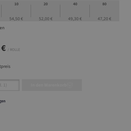
10
20
40
80
54,50 €
52,00 €
49,30 €
47,20 €
len
 €
/ ROLLE
preis
nzahl: Gib den gewünschten Wert ein oder ben
In den Warenkorb
agen