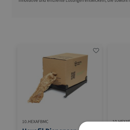
innovative und effiziente Lösungen entwickeln, die sowohl 
10.HEXAFBMC
10.HEXA