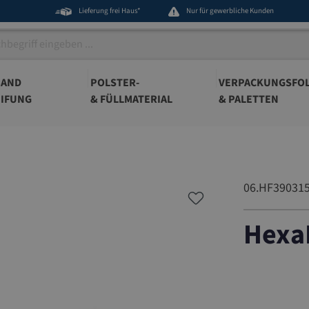
Lieferung frei Haus*
Nur für gewerbliche Kunden
BAND
POLSTER-
VERPACKUNGSFOL
IFUNG
& FÜLLMATERIAL
& PALETTEN
06.HF39031
HexaF
06.HF390