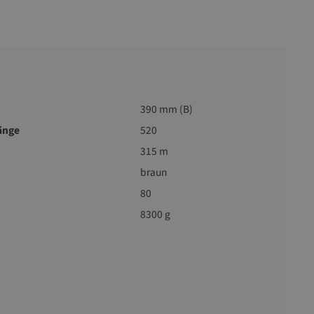
390 mm (B)
änge
520
315 m
braun
80
8300 g