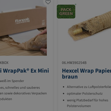
EXBOX
06.HW390254B
 WrapPak® Ex Mini
Hexcel Wrap Papier
braun
 weiß im Spender
Alternative zu Luftpolsterfolie
hes, schnelles und sauberes
en sowie dekoratives Verpacken
optimaler Polsterschutz
rodukten
wenig Platzbedarf für hohes
Polstervolumen