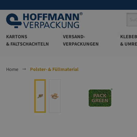
springen
Zur Hauptnavigation springen
KARTONS
VERSAND-
KLEBE
& FALTSCHACHTELN
VERPACKUNGEN
& UMRE
Home
Polster- & Füllmaterial
Bildergalerie überspringen