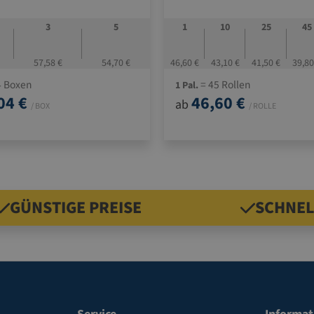
3
5
1
10
25
45
57,58 €
54,70 €
46,60 €
43,10 €
41,50 €
39,80
4 Boxen
= 45 Rollen
1 Pal.
04 €
46,60 €
ab
/ BOX
/ ROLLE
GÜNSTIGE PREISE
SCHNEL