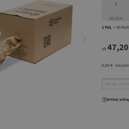
1
56,00 €
1 Pal.
= 40 Rol
47,20
ab
0,00 €
Gesamt
Artikel A
Artikel anfr