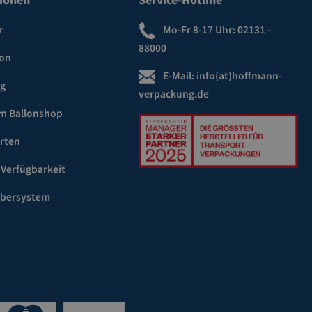
ionen
Service-Hotline
r
Mo-Fr 8-17 Uhr:
02131 -
88000
ion
E-Mail:
info(at)hoffmann-
ng
verpackung.de
m Ballonshop
rten
 Verfügbarkeit
ebersystem