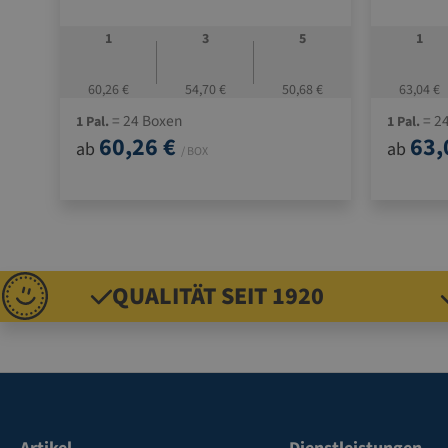
1
3
5
1
60,26 €
54,70 €
50,68 €
63,04 €
= 24 Boxen
= 2
1 Pal.
1 Pal.
60,26 €
63,
ab
ab
/ BOX
QUALITÄT SEIT 1920