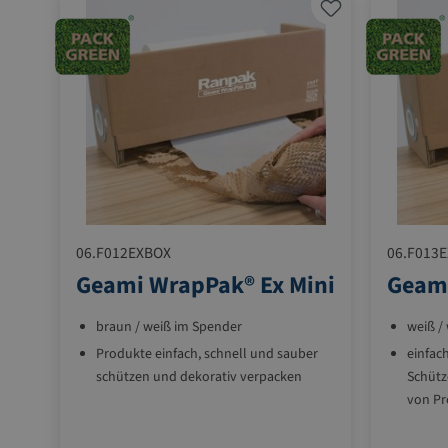
06.F012EXBOX
06.F013
Geami WrapPak® Ex Mini
Geami
braun / weiß im Spender
weiß /
Produkte einfach, schnell und sauber
einfac
schützen und dekorativ verpacken
Schütz
von P