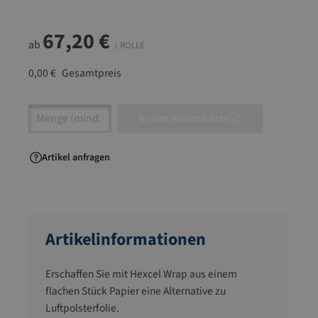
67,20 €
ab
/ ROLLE
0,00 €
Gesamtpreis
Artikel Anzahl: Gib den gewünschten Wert ein
In den Warenkorb
Artikel anfragen
Artikelinformationen
Erschaffen Sie mit Hexcel Wrap aus einem
flachen Stück Papier eine Alternative zu
Luftpolsterfolie.