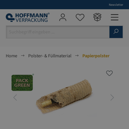
Newsletter
alt springen
Home
Polster- & Füllmaterial
Papierpolster
Bildergalerie überspringen