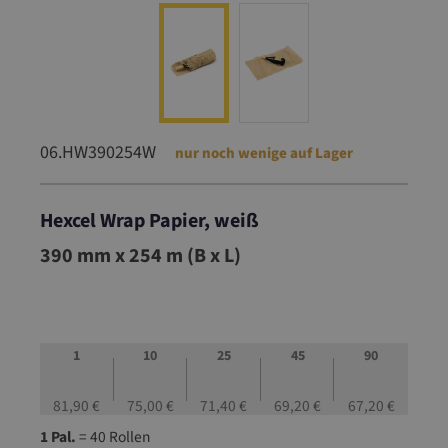
06.HW390254W
nur noch wenige auf Lager
Hexcel Wrap Papier, weiß
06.HW390254W
390 mm x 254 m (B x L)
1
10
25
45
90
81,90 €
75,00 €
71,40 €
69,20 €
67,20 €
1 Pal.
= 40 Rollen