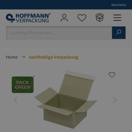
Newsletter
alt springen
Home
nachhaltige Verpackung
Bildergalerie überspringen