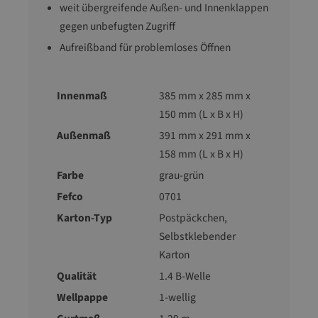
weit übergreifende Außen- und Innenklappen
gegen unbefugten Zugriff
Aufreißband für problemloses Öffnen
Innenmaß
385 mm x 285 mm x
150 mm (L x B x H)
Außenmaß
391 mm x 291 mm x
158 mm (L x B x H)
Farbe
grau-grün
Fefco
0701
Karton-Typ
Postpäckchen
,
Selbstklebender
Karton
Qualität
1.4 B-Welle
Wellpappe
1-wellig