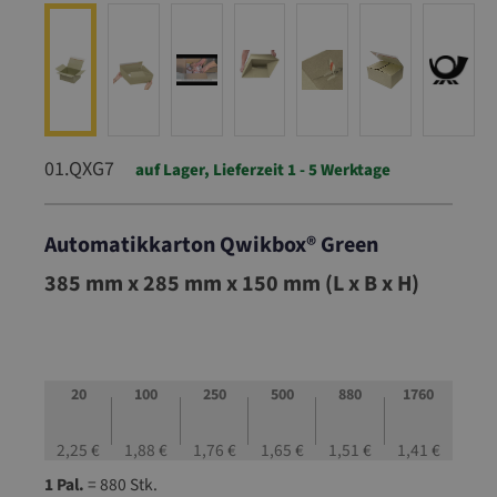
01.QXG7
auf Lager, Lieferzeit 1 - 5 Werktage
Automatikkarton Qwikbox® Green
01.QXG7
385 mm x 285 mm x 150 mm (L x B x H)
20
100
250
500
880
1760
2,25 €
1,88 €
1,76 €
1,65 €
1,51 €
1,41 €
1 Pal.
= 880 Stk.