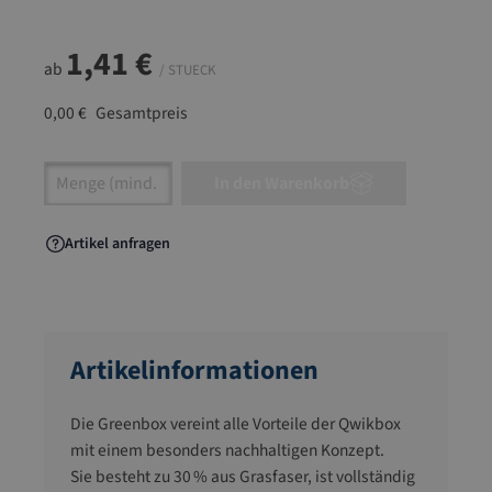
1,41 €
ab
/ STUECK
0,00 €
Gesamtpreis
Artikel Anzahl: Gib den gewünschten Wert ein
In den Warenkorb
Artikel anfragen
Artikelinformationen
Die Greenbox vereint alle Vorteile der Qwikbox
mit einem besonders nachhaltigen Konzept.
Sie besteht zu 30 % aus Grasfaser, ist vollständig