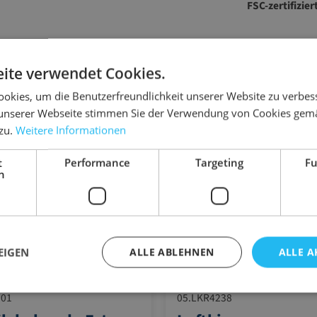
FSC-zertifizier
ite verwendet Cookies.
Zubehör-Artikel
okies, um die Benutzerfreundlichkeit unserer Website zu verbes
unserer Webseite stimmen Sie der Verwendung von Cookies gem
 zu.
Weitere Informationen
t
Performance
Targeting
Fu
h
EIGEN
ALLE ABLEHNEN
ALLE A
001
05.LKR4238