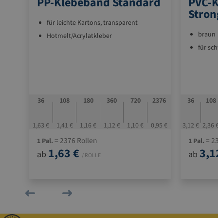
PP-Klebeband Standard
PVC-K
Stron
für leichte Kartons, transparent
braun
Hotmelt/Acrylatkleber
für sc
48
36
108
180
360
720
2376
36
108
31,95 €
1,63 €
1,41 €
1,16 €
1,12 €
1,10 €
0,95 €
3,12 €
2,36 
= 2376 Rollen
= 23
1 Pal.
1 Pal.
1,63 €
3,1
ab
ab
/ ROLLE