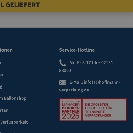
L GELIEFERT
ionen
Service-Hotline
r
Mo-Fr 8-17 Uhr:
02131 -
88000
ion
E-Mail:
info(at)hoffmann-
ng
verpackung.de
m Ballonshop
rten
 Verfügbarkeit