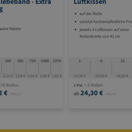
lebeband - Extra
Luftkissen
g
auf der Rolle
schützt hochempfindliche Pr
hwere Pakete
jeweils 4 Luftkissen auf einer
Rollenbreite von 42 cm
Luftkissengrösse ca. in mm: 60
180
360
720
1080
2376
1
6
12
€
2,12 €
2,04 €
2,02 €
1,86 €
1,62 €
24,30 €
20,90 €
18,90 €
76 Rollen
= 6 Rollen
1 Pal.
2 €
24,30 €
ab
/ ROLLE
/ ROLLE