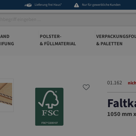
Lieferung frei Haus*
Nur für gewerbliche Kunden
BAND
POLSTER-
VERPACKUNGSFOL
IFUNG
& FÜLLMATERIAL
& PALETTEN
01.162
nich
Faltk
01.162
1050 mm x 