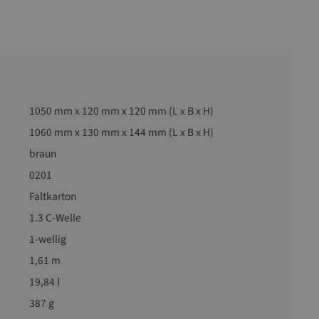
1050 mm x 120 mm x 120 mm (L x B x H)
1060 mm x 130 mm x 144 mm (L x B x H)
braun
0201
Faltkarton
1.3 C-Welle
1-wellig
1,61 m
19,84 l
387 g