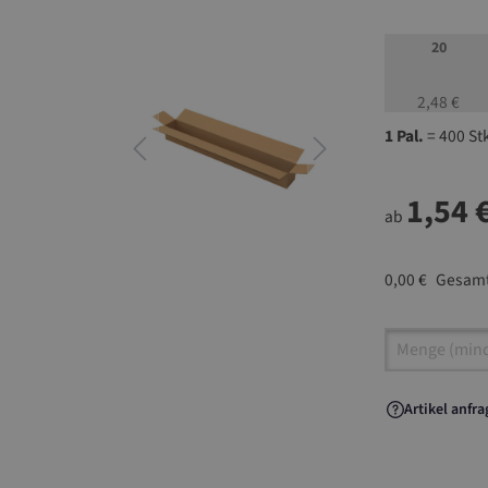
20
2,48 €
1 Pal.
= 400 St
1,54 
ab
0,00 €
Gesamt
Artikel A
Artikel anfr