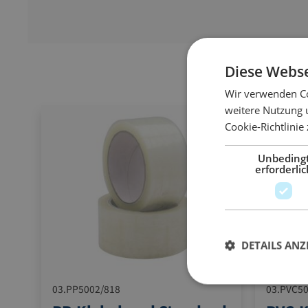
Diese Webse
Wir verwenden Co
weitere Nutzung 
Cookie-Richtlinie
Unbeding
erforderlic
DETAILS ANZ
03.PP5002/818
03.PVC5