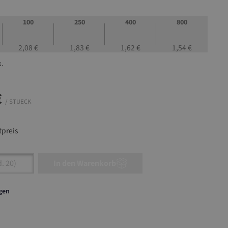
100
250
400
800
2,08 €
1,83 €
1,62 €
1,54 €
k.
€
/ STUECK
preis
nzahl: Gib den gewünschten Wert ein oder ben
In den Warenkorb
agen