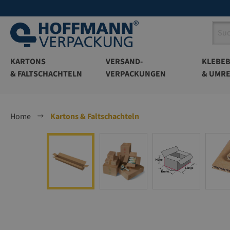
springen
Zur Hauptnavigation springen
KARTONS
VERSAND-
KLEBE
& FALTSCHACHTELN
VERPACKUNGEN
& UMRE
Home
Kartons & Faltschachteln
Bildergalerie überspringen