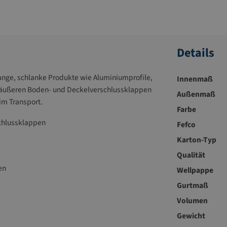
Details
lange, schlanke Produkte wie Aluminiumprofile,
Innenmaß
n äußeren Boden- und Deckelverschlussklappen
Außenmaß
im Transport.
Farbe
chlussklappen
Fefco
Karton-Typ
Qualität
en
Wellpappe
Gurtmaß
Volumen
Gewicht