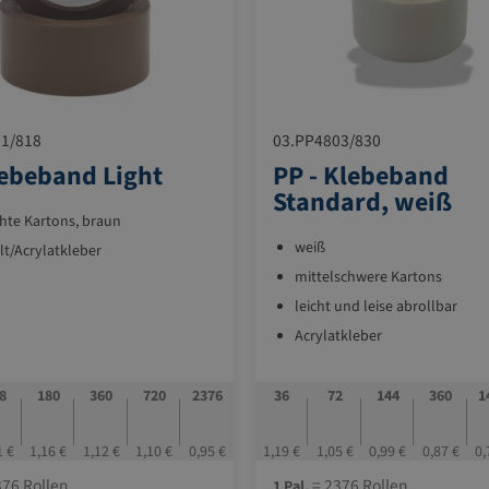
1/818
03.PP4803/830
ebeband Light
PP - Klebeband
Standard, weiß
chte Kartons, braun
weiß
t/Acrylatkleber
mittelschwere Kartons
leicht und leise abrollbar
Acrylatkleber
8
180
360
720
2376
36
72
144
360
1
1 €
1,16 €
1,12 €
1,10 €
0,95 €
1,19 €
1,05 €
0,99 €
0,87 €
0,
76 Rollen
= 2376 Rollen
1 Pal.