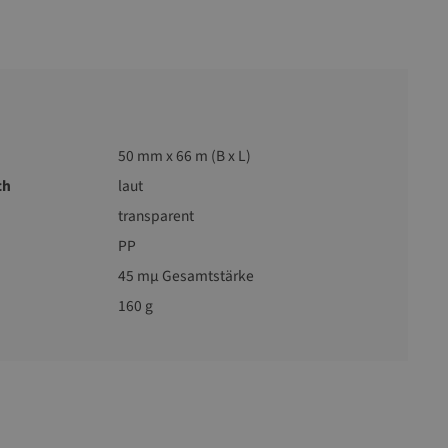
50 mm x 66 m (B x L)
ch
laut
transparent
PP
45 mµ Gesamtstärke
160 g