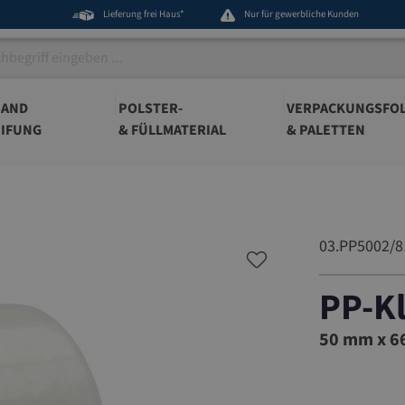
Lieferung frei Haus*
Nur für gewerbliche Kunden
BAND
POLSTER-
VERPACKUNGSFOL
IFUNG
& FÜLLMATERIAL
& PALETTEN
03.PP5002/8
PP-K
03.PP500
50 mm x 66