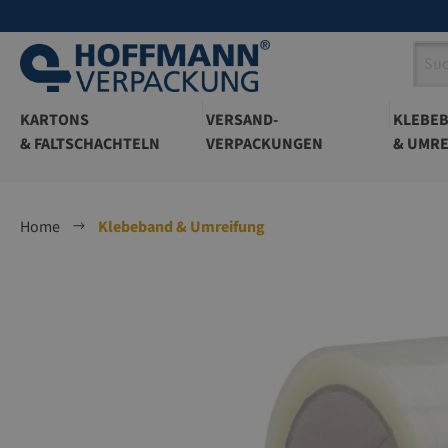
springen
Zur Hauptnavigation springen
KARTONS
VERSAND-
KLEBE
& FALTSCHACHTELN
VERPACKUNGEN
& UMRE
Home
Klebeband & Umreifung
Bildergalerie überspringen