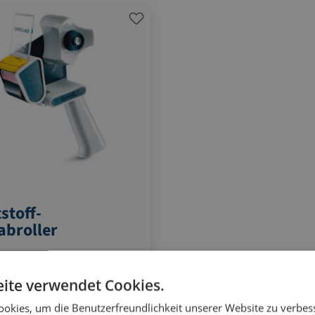
stoff-
broller
ebebänder bis 50 mm Breite
tes Messer
ite verwendet Cookies.
llbare Abrollbremse
okies, um die Benutzerfreundlichkeit unserer Website zu verbes