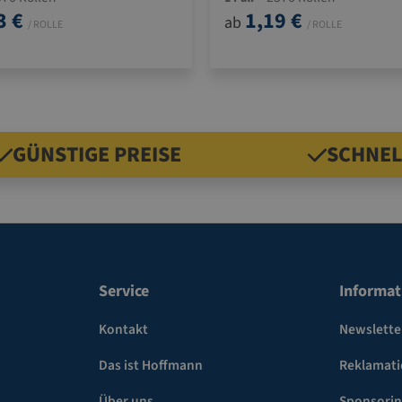
3 €
1,19 €
ab
/ ROLLE
/ ROLLE
GÜNSTIGE PREISE
SCHNEL
Service
Informat
Kontakt
Newslette
Das ist Hoffmann
Reklamat
Über uns
Sponsori