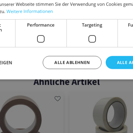
unserer Webseite stimmen Sie der Verwendung von Cookies gem
 zu.
Weitere Informationen
5
10
t
Performance
Targeting
Fu
h
8,75 €
8,38 €
6 €
/ STUECK
EIGEN
ALLE ABLEHNEN
ALLE A
Ähnliche Artikel