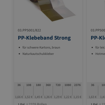
03.PP5001/822
03.PP500
PP-Klebeband Strong
PP-Kl
für schwere Kartons, braun
für lei
Naturkautschukkleber
Hotmel
36
108
180
360
720
1080
2376
36
10
1,66 €
1,52 €
1,45 €
1,36 €
1,29 €
1,22 €
1,15 €
1,63 €
1,4
= 2376 Rollen
= 23
1 Pal.
1 Pal.