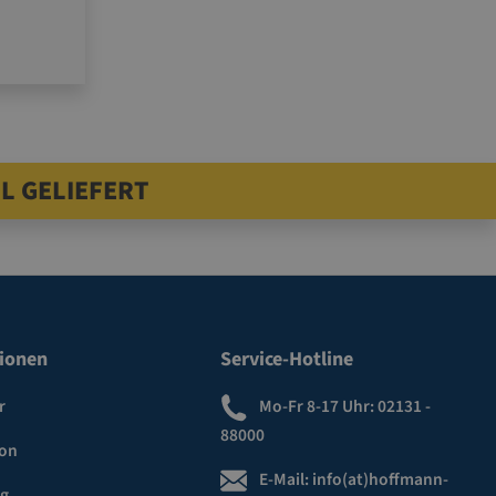
L GELIEFERT
ionen
Service-Hotline
r
Mo-Fr 8-17 Uhr:
02131 -
88000
ion
E-Mail:
info(at)hoffmann-
ng