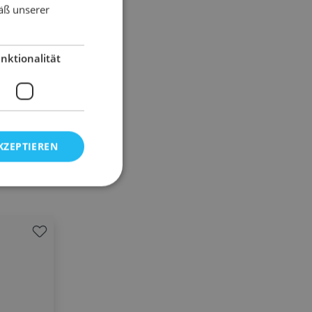
äß unserer
nktionalität
KZEPTIEREN