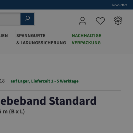
Newsletter
IEN
SPANNGURTE
NACHHALTIGE
& LADUNGSSICHERUNG
VERPACKUNG
18
auf Lager, Lieferzeit 1 - 5 Werktage
lebeband Standard
2/818
 m (B x L)