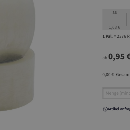
36
1,63 €
1 Pal.
= 2376 R
0,95 
ab
0,00 €
Gesamt
Artikel A
Artikel anfr