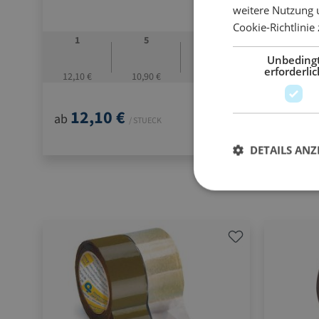
weitere Nutzung 
Cookie-Richtlinie
1
5
10
1
Unbeding
erforderlic
12,10 €
10,90 €
10,70 €
9,06 €
12,10 €
9,0
ab
ab
/ STUECK
DETAILS ANZ