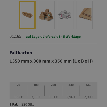
01.165
auf Lager, Lieferzeit 1 - 5 Werktage
Faltkarton
01.165
1350 mm x 300 mm x 350 mm (L x B x H)
20
100
220
440
660
3,52 €
3,11 €
3,01 €
2,96 €
2,90 €
1 Pal.
= 220 Stk.