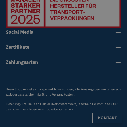
dr
uc
k
lie
fe
Social Media
rb
ar
Zertifikate
Zahlungsarten
Unser Shop richtet sich an gewerbliche Kunden, alle Preisangaben verstehen sich
zzgl. der gesetzlichen MwSt. und
Versandkosten
.
Lieferung - Frei Haus ab EUR 200 Nettowarenwert, innerhalb Deutschlands, für
deutsche Inseln fallen zusätzliche Gebühren an.
KONTAKT