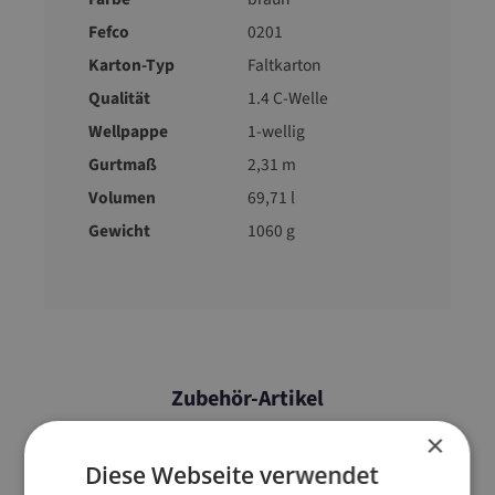
Fefco
0201
Karton-Typ
Faltkarton
Qualität
1.4 C-Welle
Wellpappe
1-wellig
Gurtmaß
2,31 m
Volumen
69,71 l
Gewicht
1060 g
Zubehör-Artikel
×
Diese Webseite verwendet