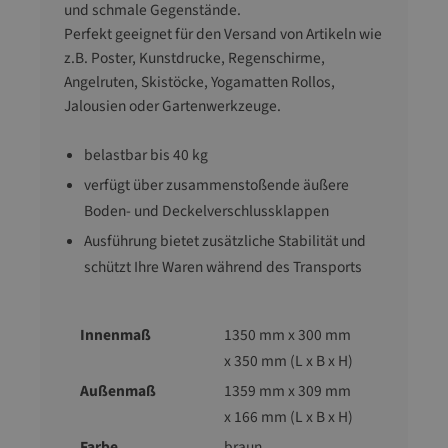
und schmale Gegenstände.
Perfekt geeignet für den Versand von Artikeln wie
z.B. Poster, Kunstdrucke, Regenschirme,
Angelruten, Skistöcke, Yogamatten Rollos,
Jalousien oder Gartenwerkzeuge.
belastbar bis 40 kg
verfügt über zusammenstoßende äußere
Boden- und Deckelverschlussklappen
Ausführung bietet zusätzliche Stabilität und
schützt Ihre Waren während des Transports
Innenmaß
1350 mm x 300 mm
x 350 mm (L x B x H)
Außenmaß
1359 mm x 309 mm
x 166 mm (L x B x H)
Farbe
braun