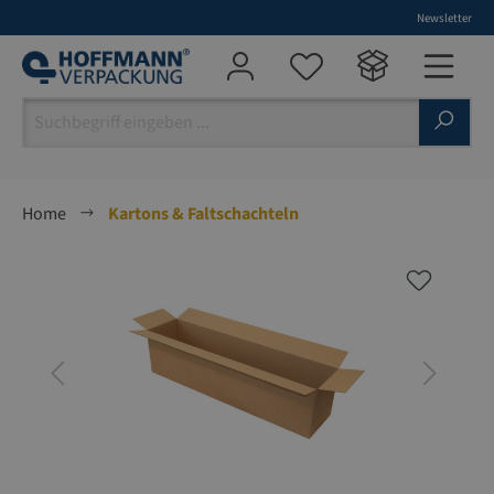
Newsletter
alt springen
Home
Kartons & Faltschachteln
Bildergalerie überspringen