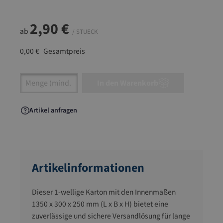
2,90 €
ab
/ STUECK
0,00 €
Gesamtpreis
Artikel Anzahl: Gib den gewünschten Wert ein
In den Warenkorb
Artikel anfragen
Artikelinformationen
Dieser 1-wellige Karton mit den Innenmaßen
1350 x 300 x 250 mm (L x B x H) bietet eine
zuverlässige und sichere Versandlösung für lange