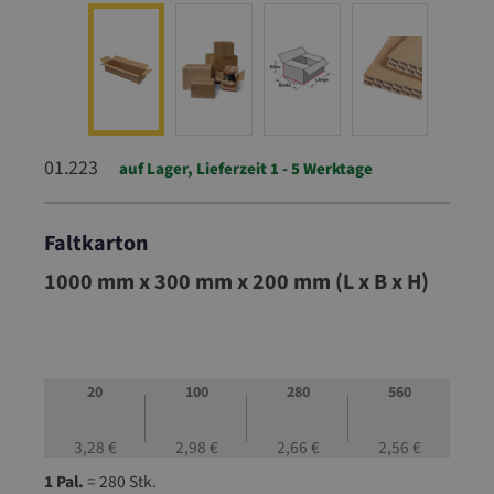
01.223
auf Lager, Lieferzeit 1 - 5 Werktage
Faltkarton
01.223
1000 mm x 300 mm x 200 mm (L x B x H)
20
100
280
560
3,28 €
2,98 €
2,66 €
2,56 €
1 Pal.
= 280 Stk.