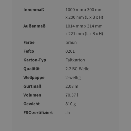
Innenmaß
1000 mm x 300 mm
x 200 mm (L x B x H)
Außenmaß
1014 mm x 314 mm
x 221 mm (L x B x H)
Farbe
braun
Fefco
0201
Karton-Typ
Faltkarton
Qualität
2.2 BC-Welle
Wellpappe
2-wellig
Gurtmaß
2,08 m
Volumen
70,37 l
Gewicht
810 g
FSC-zertifiziert
Ja