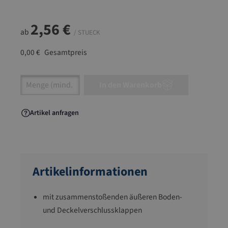
2,56 €
ab
/ STUECK
0,00 €
Gesamtpreis
Artikel Anzahl: Gib den gewünschten Wert ein
In den Warenkorb
Artikel anfragen
Artikelinformationen
mit zusammenstoßenden äußeren Boden-
und Deckelverschlussklappen