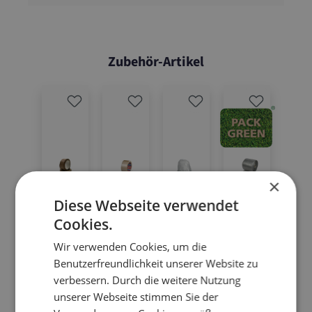
Zubehör-Artikel
×
Diese Webseite verwendet
Cookies.
Wir verwenden Cookies, um die
Benutzerfreundlichkeit unserer Website zu
8.P
03.P
03.TE
05.L
05.L
08.
verbessern. Durch die weitere Nutzung
155
VC50
SA41
KS10
PGR
O1
unserer Webseite stimmen Sie der
01
20/0
20
120
9