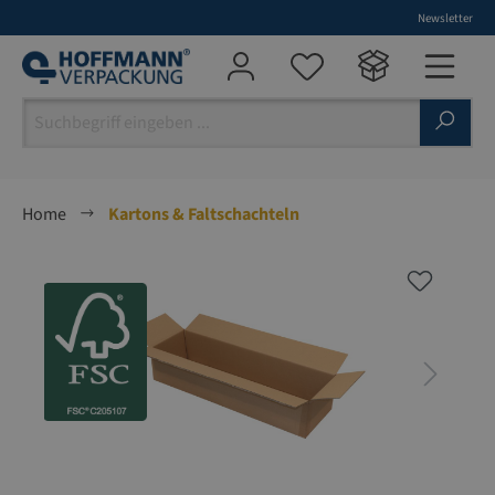
Newsletter
alt springen
Home
Kartons & Faltschachteln
Bildergalerie überspringen