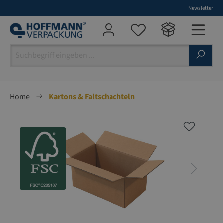
Newsletter
alt springen
Home
Kartons & Faltschachteln
Bildergalerie überspringen