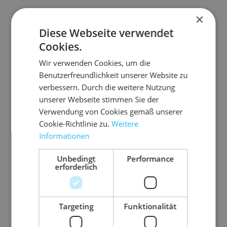
×
Diese Webseite verwendet
Zubehör-Artikel
Cookies.
Wir verwenden Cookies, um die
Benutzerfreundlichkeit unserer Website zu
verbessern. Durch die weitere Nutzung
unserer Webseite stimmen Sie der
Verwendung von Cookies gemäß unserer
Cookie-Richtlinie zu.
Weitere
Informationen
Unbedingt
Performance
erforderlich
6.F
03.P
03.P
03.P
05.L
06.
Targeting
Funktionalität
250
DL21
P500
VC50
KS10
P2
lo
03SP
1/82
02
20
fl