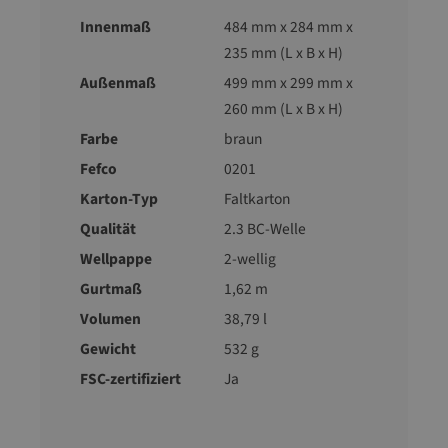
Innenmaß
484 mm x 284 mm x
235 mm (L x B x H)
Außenmaß
499 mm x 299 mm x
260 mm (L x B x H)
Farbe
braun
Fefco
0201
Karton-Typ
Faltkarton
Qualität
2.3 BC-Welle
Wellpappe
2-wellig
Gurtmaß
1,62 m
Volumen
38,79 l
Gewicht
532 g
FSC-zertifiziert
Ja