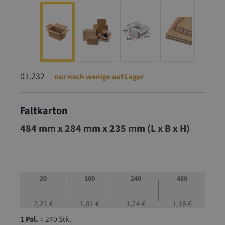
01.232
nur noch wenige auf Lager
Faltkarton
01.232
484 mm x 284 mm x 235 mm (L x B x H)
20
100
240
480
2,21 €
1,81 €
1,24 €
1,16 €
1 Pal.
= 240 Stk.