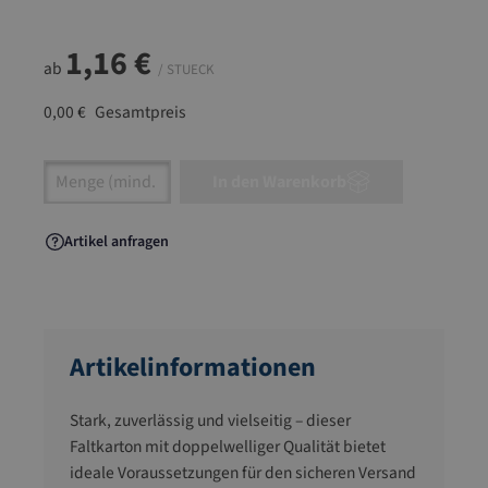
1,16 €
ab
/ STUECK
0,00 €
Gesamtpreis
Artikel Anzahl: Gib den gewünschten Wert ein
In den Warenkorb
Artikel anfragen
Artikelinformationen
Stark, zuverlässig und vielseitig – dieser
Faltkarton mit doppelwelliger Qualität bietet
ideale Voraussetzungen für den sicheren Versand