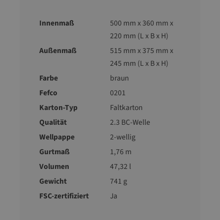
Innenmaß
500 mm x 360 mm x
220 mm (L x B x H)
Außenmaß
515 mm x 375 mm x
245 mm (L x B x H)
Farbe
braun
Fefco
0201
Karton-Typ
Faltkarton
Qualität
2.3 BC-Welle
Wellpappe
2-wellig
Gurtmaß
1,76 m
Volumen
47,32 l
Gewicht
741 g
FSC-zertifiziert
Ja