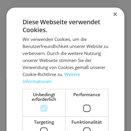
×
Diese Webseite verwendet
Cookies.
Zubehör-Artikel
Wir verwenden Cookies, um die
Benutzerfreundlichkeit unserer Website zu
verbessern. Durch die weitere Nutzung
unserer Webseite stimmen Sie der
Verwendung von Cookies gemäß unserer
Cookie-Richtlinie zu.
Weitere
Informationen
Unbedingt
Performance
erforderlich
8.P
03.P
03.P
03.TE
06.F
08.
Targeting
Funktionalität
190
DL21
P500
SA40
P400
O1