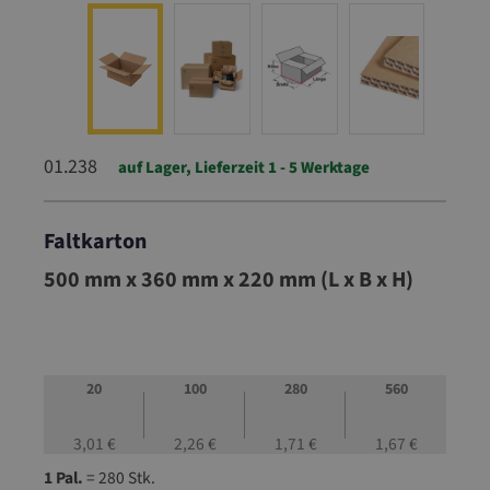
01.238
auf Lager, Lieferzeit 1 - 5 Werktage
Faltkarton
01.238
500 mm x 360 mm x 220 mm (L x B x H)
20
100
280
560
3,01 €
2,26 €
1,71 €
1,67 €
1 Pal.
= 280 Stk.