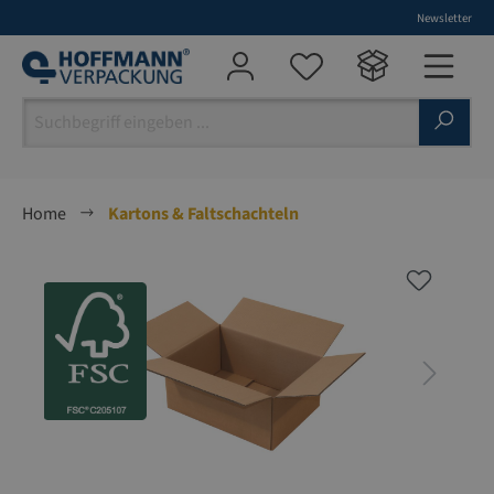
Newsletter
alt springen
Home
Kartons & Faltschachteln
Bildergalerie überspringen