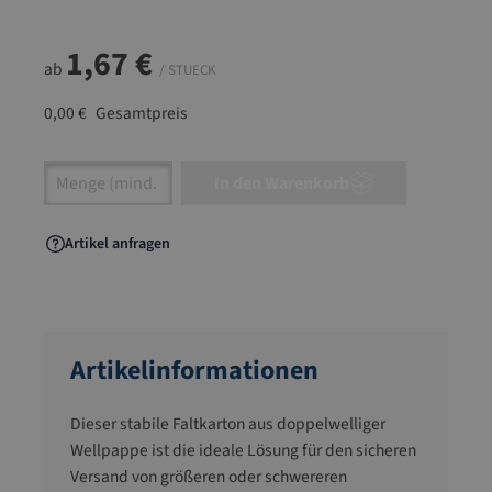
1,67 €
ab
/ STUECK
0,00 €
Gesamtpreis
Artikel Anzahl: Gib den gewünschten Wert ein
In den Warenkorb
Artikel anfragen
Artikelinformationen
Dieser stabile Faltkarton aus doppelwelliger
Wellpappe ist die ideale Lösung für den sicheren
Versand von größeren oder schwereren